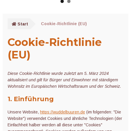
Pflanzenstützen
Unter
Pflanzenschutz
öffnen
Start
Cookie-Richtlinie (EU)
Netze, Vliese und Mulch
Cookie-Richtlinie
Unter
Töpfe und Behälter
(EU)
öffnen
Unter
Technik
öffnen
Diese Cookie-Richtlinie wurde zuletzt am 5. März 2024
Unter
Werkzeuge
aktualisiert und gilt für Bürger und Einwohner mit ständigem
öffnen
Wohnsitz im Europäischen Wirtschaftsraum und der Schweiz.
Ernte und Lagerung
1. Einführung
Bücher und Kalender
Unsere Website,
https://wuddelbuuren.de
(im folgenden: "Die
Website") verwendet Cookies und ähnliche Technologien (der
Einfachheit halber werden all diese unter "Cookies"
Nützliches Zubehör