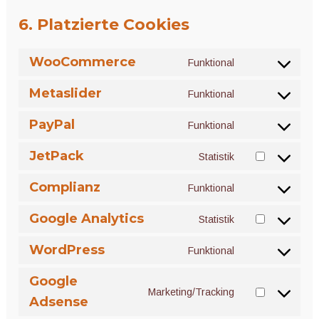
6. Platzierte Cookies
WooCommerce
Funktional
Consent
to
Metaslider
Funktional
service
Consent
woocommerce
to
PayPal
Funktional
service
Consent
metaslider
to
JetPack
Statistik
service
Consent
paypal
to
Complianz
Funktional
service
Consent
jetpack
to
Google Analytics
Statistik
service
Consent
complianz
to
WordPress
Funktional
service
Consent
google-
to
Google
analytics
service
Marketing/Tracking
Consent
Adsense
wordpress
to