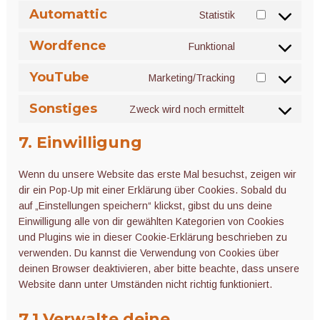
service
Automattic
Statistik
Consent
google-
to
adsense
Wordfence
Funktional
service
Consent
automattic
to
YouTube
Marketing/Tracking
service
Consent
wordfence
to
Sonstiges
Zweck wird noch ermittelt
service
Consent
youtube
to
7. Einwilligung
service
sonstiges
Wenn du unsere Website das erste Mal besuchst, zeigen wir
dir ein Pop-Up mit einer Erklärung über Cookies. Sobald du
auf „Einstellungen speichern“ klickst, gibst du uns deine
Einwilligung alle von dir gewählten Kategorien von Cookies
und Plugins wie in dieser Cookie-Erklärung beschrieben zu
verwenden. Du kannst die Verwendung von Cookies über
deinen Browser deaktivieren, aber bitte beachte, dass unsere
Website dann unter Umständen nicht richtig funktioniert.
7.1 Verwalte deine