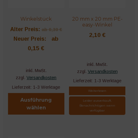
Winkelstücke
Winkelstück
20 mm x 20 mm PE-
easy-Winkel
Tropfbewässerung
Alter Preis:
ab
0,30
€
2,10
€
ab
Neuer Preis:
Gießkannen und -stäbe
0,15
€
Sprühgeräte
inkl. MwSt.
inkl. MwSt.
zzgl.
Versandkosten
Pumpen
zzgl.
Versandkosten
Lieferzeit:
1-3 Werktage
Lieferzeit:
1-3 Werktage
Weiterlesen
Schläuche
Ausführung
Leider ausverkauft.
Benachrichtigen wenn
wählen
Tanks und Tonnen
verfügbar
Dieses
Zubehör und Installationsmaterial
Produkt
weist