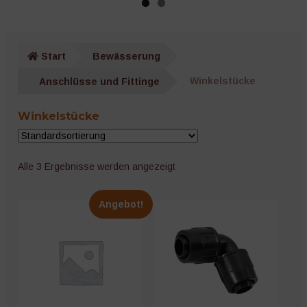
IrriGO
GEKA
Start
Bewässerung
Unter
Anschlüsse und Fittinge
Anschlüsse und Fittinge
Winkelstücke
öffnen
Bewässerungsfilter
Winkelstücke
Gardena
Alle 3 Ergebnisse werden angezeigt
Absperrhähne
Angebot!
Endstücke
Kupplungen und Anschlüsse
T-Stücke