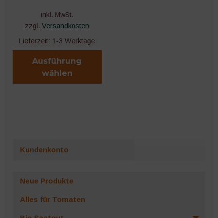
inkl. MwSt.
zzgl.
Versandkosten
Lieferzeit:
1-3 Werktage
Ausführung
wählen
Dieses
Produkt
weist
mehrere
Varianten
Kundenkonto
auf.
Die
Optionen
Neue Produkte
können
Alles für Tomaten
auf
der
Bio Saatgut