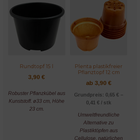
mehrere
mehrere
Varianten
Varianten
auf.
auf.
Die
Die
Optionen
Optionen
können
können
auf
auf
der
der
Rundtopf 15 l
Plenta plastikfreier
Produktseite
Produktseite
Pflanztopf 12 cm
gewählt
gewählt
3,90
€
werden
werden
ab
3,90
€
Robuster Pflanzkübel aus
Grundpreis:
0,65
€
–
Kunststoff. ø33 cm, Höhe
0,41
€
/
stk
23 cm.
Umweltfreundliche
Alternative zu
Plastiktöpfen aus
Cellulose, natürlichen