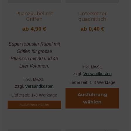
Unter
Technik
Pflanzkübel mit
Untersetzer
öffnen
Griffen
quadratisch
Unter
Werkzeuge
ab
4,90
€
ab
0,40
€
öffnen
Ernte und Lagerung
Super robuster Kübel mit
Griffen für grosse
Bücher und Kalender
Pflanzen mit 30 und 43
Liter Volumen.
inkl. MwSt.
Nützliches Zubehör
zzgl.
Versandkosten
inkl. MwSt.
Lieferzeit:
1-3 Werktage
zzgl.
Versandkosten
Microgreens
Ausführung
Lieferzeit:
1-3 Werktage
wählen
Ausführung wählen
Dieses
Dieses
Produkt
Produkt
weist
weist