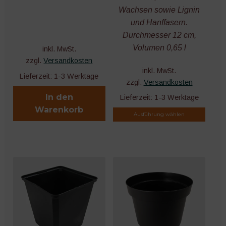
Wachsen sowie Lignin
und Hanffasern.
Durchmesser 12 cm,
Volumen 0,65 l
inkl. MwSt.
zzgl.
Versandkosten
inkl. MwSt.
Lieferzeit:
1-3 Werktage
zzgl.
Versandkosten
In den
Lieferzeit:
1-3 Werktage
Warenkorb
Ausführung wählen
Dieses
Produkt
weist
mehrere
Varianten
auf.
Die
Optionen