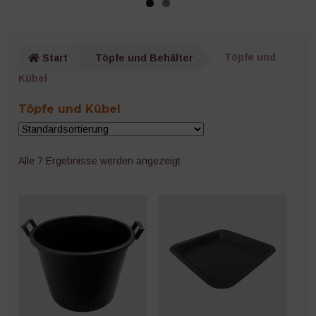
Pflanzenstützen
Unter
Pflanzenschutz
öffnen
Start
Töpfe und Behälter
Töpfe und
Kübel
Netze, Vliese und Mulch
Töpfe und Kübel
Unter
Töpfe und Behälter
öffnen
Zimmergewächshäuser
Alle 7 Ergebnisse werden angezeigt
Quickpot
Schalen
Töpfe und Kübel
Untersetzer