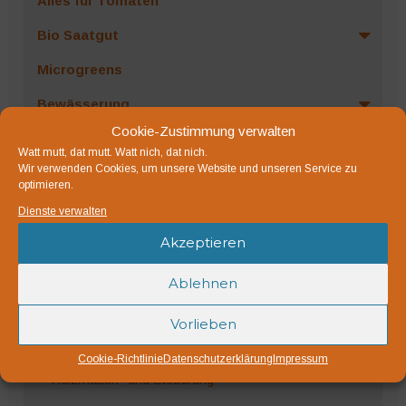
Alles für Tomaten
Bio Saatgut
Microgreens
Bewässerung
Cookie-Zustimmung verwalten
Dünger und Bodenhilfsstoffe
Watt mutt, dat mutt. Watt nich, dat nich.
Wir verwenden Cookies, um unsere Website und unseren Service zu
Erden, Substrate, Kompost
optimieren.
Pflanzenstützen
Dienste verwalten
Akzeptieren
Netze, Vliese und Mulch
Pflanzenschutz
Ablehnen
Töpfe und Behälter
Vorlieben
Technik
Cookie-Richtlinie
Datenschutzerklärung
Impressum
Heizmatten- und Steuerung