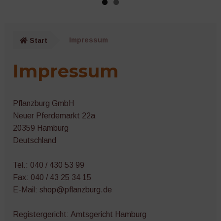
Pflanzenstützen
Unter
Pflanzenschutz
öffnen
Start
Impressum
Netze, Vliese und Mulch
Impressum
Unter
Töpfe und Behälter
öffnen
Pflanzburg GmbH
Unter
Technik
Neuer Pferdemarkt 22a
öffnen
20359 Hamburg
Unter
Werkzeuge
Deutschland
öffnen
Ernte und Lagerung
Tel.: 040 / 430 53 99
Fax: 040 / 43 25 34 15
Bücher und Kalender
E-Mail: shop@pflanzburg.de
Nützliches Zubehör
Registergericht: Amtsgericht Hamburg