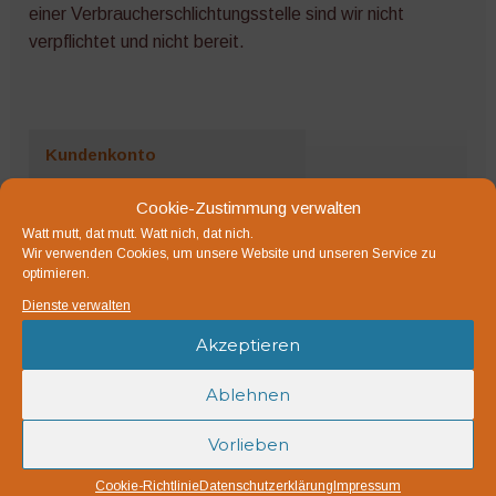
einer Verbraucherschlichtungsstelle sind wir nicht
verpflichtet und nicht bereit.
Kundenkonto
Cookie-Zustimmung verwalten
Neue Produkte
Watt mutt, dat mutt. Watt nich, dat nich.
Wir verwenden Cookies, um unsere Website und unseren Service zu
Alles für Tomaten
optimieren.
Dienste verwalten
Bio Saatgut
Akzeptieren
Microgreens
Bewässerung
Ablehnen
Dünger und Bodenhilfsstoffe
Vorlieben
Erden, Substrate, Kompost
Cookie-Richtlinie
Datenschutzerklärung
Impressum