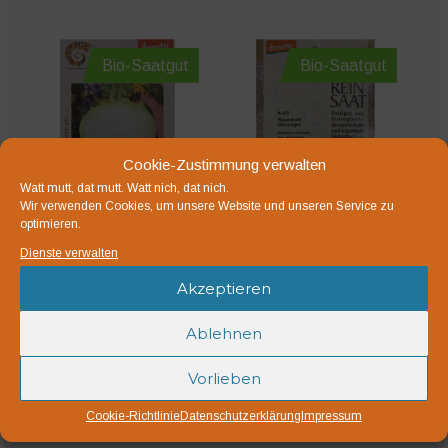
Bio-Saatgut
Bio-Saatgut
Cookie-Zustimmung verwalten
Watt mutt, dat mutt. Watt nich, dat nich.
Wir verwenden Cookies, um unsere Website und unseren Service zu
optimieren.
Dienste verwalten
Kohlrabi
Rosenkohl Groninger
Superschmelz
Akzeptieren
3,50
€
2,75
€
Ablehnen
Packungsinhalt 0,5 g
Der Gigant unter den
Vorlieben
Kohlrabis
Cookie-Richtlinie
Datenschutzerklärung
Impressum
inkl. MwSt.
inkl. MwSt.