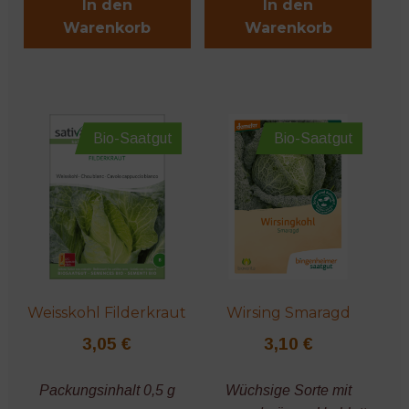
In den
In den
Warenkorb
Warenkorb
Bio-Saatgut
Bio-Saatgut
Weisskohl Filderkraut
Wirsing Smaragd
3,05
€
3,10
€
Packungsinhalt 0,5 g
Wüchsige Sorte mit