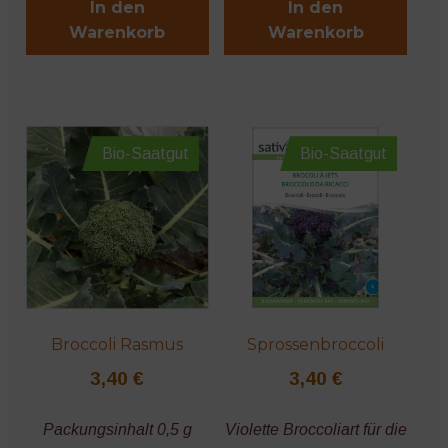
In den
In den
Warenkorb
Warenkorb
Bio-Saatgut
Bio-Saatgut
Broccoli Rasmus
Sprossenbroccoli
3,40
€
3,40
€
Packungsinhalt 0,5 g
Violette Broccoliart für die