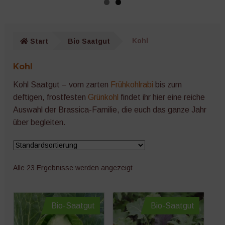
Gurken
Wurzelgemüse
Start
Bio Saatgut
Kohl
Kräuter
Kohl
Salat
Kohl Saatgut – vom zarten
Frühkohlrabi
bis zum
deftigen, frostfesten
Grünkohl
findet ihr hier eine reiche
Auswahl der Brassica-Familie, die euch das ganze Jahr
Zucchini
über begleiten.
Kürbis
Melonen
Alle 23 Ergebnisse werden angezeigt
Auberginen
Bio-Saatgut
Bio-Saatgut
Zwiebeln