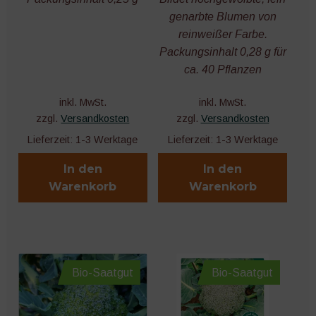
öffnen
genarbte Blumen von
Unter
Werkzeuge
reinweißer Farbe.
öffnen
Packungsinhalt 0,28 g für
Ernte und Lagerung
ca. 40 Pflanzen
inkl. MwSt.
inkl. MwSt.
Bücher und Kalender
zzgl.
Versandkosten
zzgl.
Versandkosten
Lieferzeit:
1-3 Werktage
Lieferzeit:
1-3 Werktage
Nützliches Zubehör
In den
In den
Microgreens
Warenkorb
Warenkorb
Bio-Saatgut
Bio-Saatgut