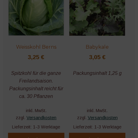
Blumen
Bohnen
Mais
Weisskohl Berns
Babykale
3,25
€
3,05
€
Mangold
Spitzkohl für die ganze
Packungsinhalt 1,25 g
Kohl
Freilandsaison.
Packungsinhalt reicht für
Spinat
ca. 30 Pflanzen
Erbsen
inkl. MwSt.
inkl. MwSt.
zzgl.
Versandkosten
zzgl.
Versandkosten
Exoten
Lieferzeit:
1-3 Werktage
Lieferzeit:
1-3 Werktage