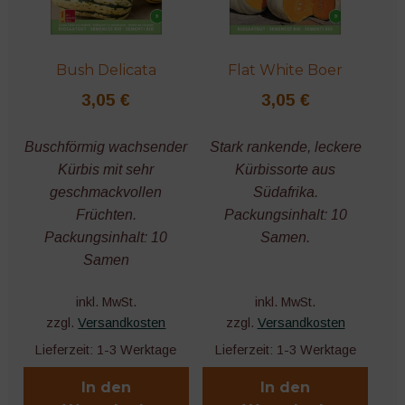
Blumen
Bush Delicata
Flat White Boer
Bohnen
3,05
€
3,05
€
Mais
Buschförmig wachsender
Stark rankende, leckere
Kürbis mit sehr
Kürbissorte aus
Mangold
geschmackvollen
Südafrika.
Früchten.
Packungsinhalt: 10
Kohl
Packungsinhalt: 10
Samen.
Samen
Spinat
inkl. MwSt.
inkl. MwSt.
Erbsen
zzgl.
Versandkosten
zzgl.
Versandkosten
Lieferzeit:
1-3 Werktage
Lieferzeit:
1-3 Werktage
Exoten
In den
In den