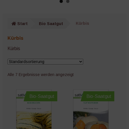
Gurken
Wurzelgemüse
Start
Bio Saatgut
Kürbis
Kräuter
Kürbis
Salat
Kürbis
Zucchini
Alle 7 Ergebnisse werden angezeigt
Kürbis
Melonen
Bio-Saatgut
Bio-Saatgut
Auberginen
Zwiebeln