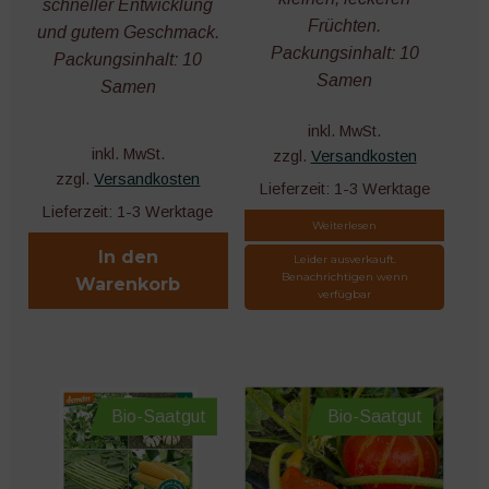
schneller Entwicklung
öffnen
Früchten.
und gutem Geschmack.
Unter
Werkzeuge
Packungsinhalt: 10
Packungsinhalt: 10
öffnen
Samen
Samen
Ernte und Lagerung
inkl. MwSt.
inkl. MwSt.
zzgl.
Versandkosten
Bücher und Kalender
zzgl.
Versandkosten
Lieferzeit:
1-3 Werktage
Lieferzeit:
1-3 Werktage
Nützliches Zubehör
Weiterlesen
In den
Leider ausverkauft.
Microgreens
Benachrichtigen wenn
Warenkorb
verfügbar
Bio-Saatgut
Bio-Saatgut