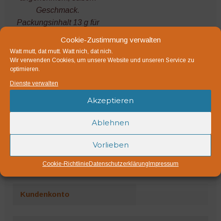
Geschmack.
Packungsinhalt 13 g für
ca. 40 Pflanzen
Cookie-Zustimmung verwalten
Watt mutt, dat mutt. Watt nich, dat nich.
inkl. MwSt.
Wir verwenden Cookies, um unsere Website und unseren Service zu
zzgl.
Versandkosten
optimieren.
Lieferzeit:
1-3 Werktage
Dienste verwalten
Akzeptieren
In den
Warenkorb
Ablehnen
Vorlieben
Cookie-Richtlinie
Datenschutzerklärung
Impressum
Kundenkonto