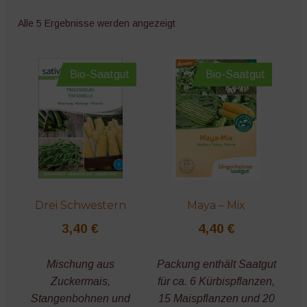
Alle 5 Ergebnisse werden angezeigt
Blumen
Bohnen
Bio-Saatgut
Bio-Saatgut
Mais
Mangold
Kohl
Drei Schwestern
Maya – Mix
Spinat
3,40
€
4,40
€
Erbsen
Mischung aus
Packung enthält Saatgut
Exoten
Zuckermais,
für ca. 6 Kürbispflanzen,
Stangenbohnen und
15 Maispflanzen und 20