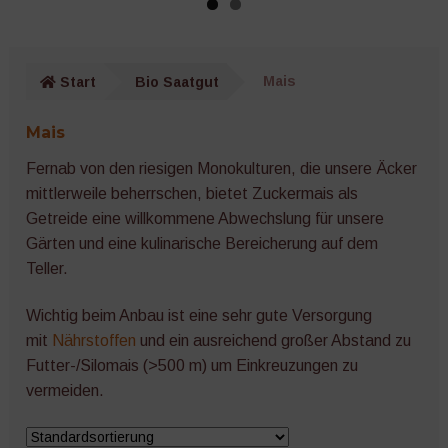
Gurken
Wurzelgemüse
Start
Bio Saatgut
Mais
Kräuter
Mais
Salat
Fernab von den riesigen Monokulturen, die unsere Äcker
mittlerweile beherrschen, bietet Zuckermais als
Getreide eine willkommene Abwechslung für unsere
Zucchini
Gärten und eine kulinarische Bereicherung auf dem
Teller.
Kürbis
Wichtig beim Anbau ist eine sehr gute Versorgung
Melonen
mit
Nährstoffen
und ein ausreichend großer Abstand zu
Futter-/Silomais (>500 m) um Einkreuzungen zu
Auberginen
vermeiden.
Zwiebeln