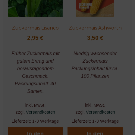
öffnen
Unter
Werkzeuge
öffnen
Zuckermais Lisanco
Zuckermais Ashworth
Ernte und Lagerung
2,95
€
3,50
€
Bücher und Kalender
Früher Zuckermais mit
Niedrig wachsender
Nützliches Zubehör
gutem Ertrag und
Zuckermais
herausragendem
Packungsinhalt für ca.
Geschmack.
100 Pflanzen
Microgreens
Packungsinhalt: 40
Samen.
inkl. MwSt.
inkl. MwSt.
zzgl.
Versandkosten
zzgl.
Versandkosten
Lieferzeit:
1-3 Werktage
Lieferzeit:
1-3 Werktage
In den
In den