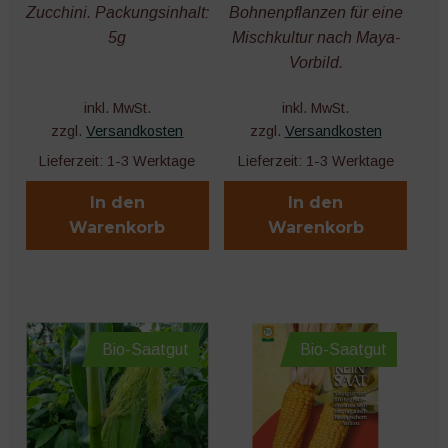
Gründüngung
Zucchini. Packungsinhalt:
Bohnenpflanzen für eine
5g
Mischkultur nach Maya-
Unter
Vorbild.
Bewässerung
öffnen
inkl. MwSt.
inkl. MwSt.
Unter
Dünger und Bodenhilfsstoffe
zzgl.
Versandkosten
zzgl.
Versandkosten
öffnen
Lieferzeit:
1-3 Werktage
Lieferzeit:
1-3 Werktage
Erden, Substrate, Kompost
In den
In den
Pflanzenstützen
Warenkorb
Warenkorb
Unter
Pflanzenschutz
öffnen
Netze, Vliese und Mulch
Bio-Saatgut
Bio-Saatgut
Unter
Töpfe und Behälter
öffnen
Unter
Technik