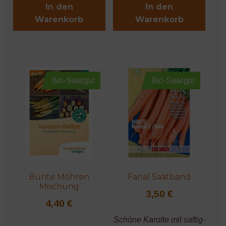
In den
In den
Warenkorb
Warenkorb
Bio-Saatgut
Bio-Saatgut
Bunte Möhren
Fanal Saatband
Mischung
3,50
€
4,40
€
Schöne Karotte mit saftig-