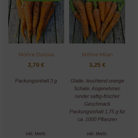
Blumen
Bohnen
Mais
Möhre Dolciva
Möhre Milan
Mangold
2,70
€
3,25
€
Kohl
Packungsinhalt 3 g
Glatte, leuchtend orange
Schale. Angenehmer,
Spinat
runder saftig-frischer
Geschmack
Erbsen
Packungsinhalt 1,75 g für
ca. 1000 Pflanzen
Exoten
inkl. MwSt.
inkl. MwSt.