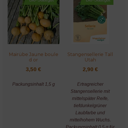
Mairübe Jaune boule
Stangensellerie Tall
d or
Utah
3,50
€
2,90
€
Packungsinhalt 1,5 g
Ertragreicher
Stangensellerie mit
mittelspäter Reife,
tiefdunkelgrüner
Laubfarbe und
mittelhohem Wuchs.
Packungsinhalt 0,5 g für