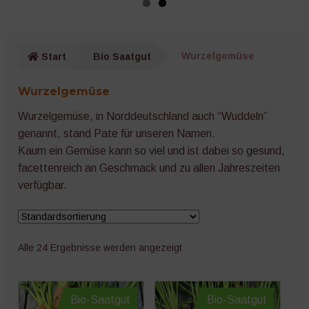
Gurken
Wurzelgemüse
Start
Bio Saatgut
Wurzelgemüse
Kräuter
Wurzelgemüse
Salat
Wurzelgemüse, in Norddeutschland auch “Wuddeln”
genannt, stand Pate für unseren Namen.
Kaum ein Gemüse kann so viel und ist dabei so gesund,
Zucchini
facettenreich an Geschmack und zu allen Jahreszeiten
verfügbar.
Kürbis
Melonen
Alle 24 Ergebnisse werden angezeigt
Auberginen
Zwiebeln
Bio-Saatgut
Bio-Saatgut