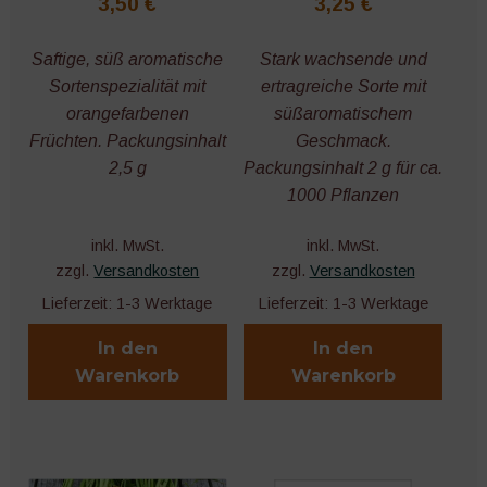
3,50
€
3,25
€
öffnen
Unter
Werkzeuge
Saftige, süß aromatische
Stark wachsende und
öffnen
Sortenspezialität mit
ertragreiche Sorte mit
Ernte und Lagerung
orangefarbenen
süßaromatischem
Früchten. Packungsinhalt
Geschmack.
Bücher und Kalender
2,5 g
Packungsinhalt 2 g für ca.
1000 Pflanzen
Nützliches Zubehör
inkl. MwSt.
inkl. MwSt.
zzgl.
Versandkosten
zzgl.
Versandkosten
Microgreens
Lieferzeit:
1-3 Werktage
Lieferzeit:
1-3 Werktage
In den
In den
Warenkorb
Warenkorb