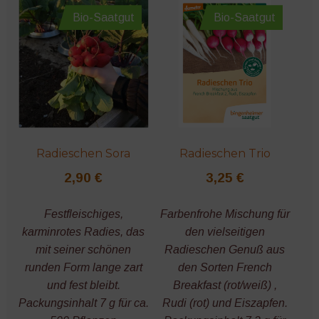
Bio-Saatgut
Bio-Saatgut
Radieschen Sora
Radieschen Trio
2,90
€
3,25
€
Festfleischiges,
Farbenfrohe Mischung für
karminrotes Radies, das
den vielseitigen
mit seiner schönen
Radieschen Genuß aus
runden Form lange zart
den Sorten French
und fest bleibt.
Breakfast (rot/weiß) ,
Packungsinhalt 7 g für ca.
Rudi (rot) und Eiszapfen.