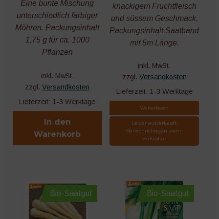
Eine bunte Mischung
knackigem Fruchtfleisch
unterschiedlich farbiger
und süssem Geschmack.
Möhren. Packungsinhalt
Packungsinhalt Saatband
1,75 g für ca. 1000
mit 5m Länge.
Pflanzen
inkl. MwSt.
inkl. MwSt.
zzgl.
Versandkosten
zzgl.
Versandkosten
Lieferzeit:
1-3 Werktage
Lieferzeit:
1-3 Werktage
Weiterlesen
In den
Leider ausverkauft.
Benachrichtigen wenn
Warenkorb
verfügbar
Bio-Saatgut
Bio-Saatgut