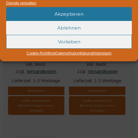
Dienste verwalten
Akzeptieren
Rettich Ostergruss
Rettich Zürcher Markt
rosa
Ablehnen
2,70
€
2,70
€
Vorlieben
Packungsinhalt 2,5 g
Packungsinhalt 2,5 g
Cookie-Richtlinie
Datenschutzerklärung
Impressum
inkl. MwSt.
inkl. MwSt.
zzgl.
Versandkosten
zzgl.
Versandkosten
Lieferzeit:
1-3 Werktage
Lieferzeit:
1-3 Werktage
Weiterlesen
Weiterlesen
Leider ausverkauft.
Leider ausverkauft.
Benachrichtigen wenn
Benachrichtigen wenn
verfügbar
verfügbar