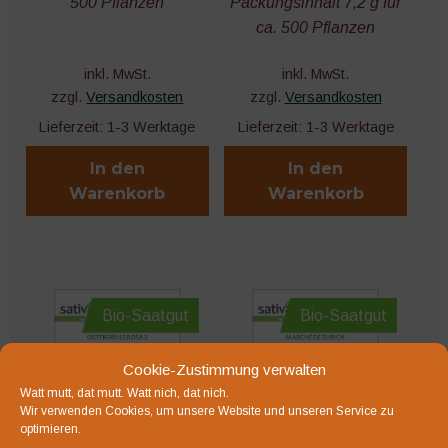
500 Pflanzen
Packungsinhalt 7,2 g für
ca. 500 Pflanzen
inkl. MwSt.
inkl. MwSt.
zzgl.
Versandkosten
zzgl.
Versandkosten
Lieferzeit:
1-3 Werktage
Lieferzeit:
1-3 Werktage
In den
In den
Warenkorb
Warenkorb
Bio-Saatgut
Bio-Saatgut
Cookie-Zustimmung verwalten
Watt mutt, dat mutt. Watt nich, dat nich.
Wir verwenden Cookies, um unsere Website und unseren Service zu
optimieren.