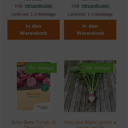
zzgl.
Versandkosten
zzgl.
Versandkosten
Lieferzeit:
1-3 Werktage
Lieferzeit:
1-3 Werktage
In den
In den
Warenkorb
Warenkorb
Bio-Saatgut
Bio-Saatgut
Rote Bete Tondo di
Mairübe Blanc globe a
Chioggia
collet violett