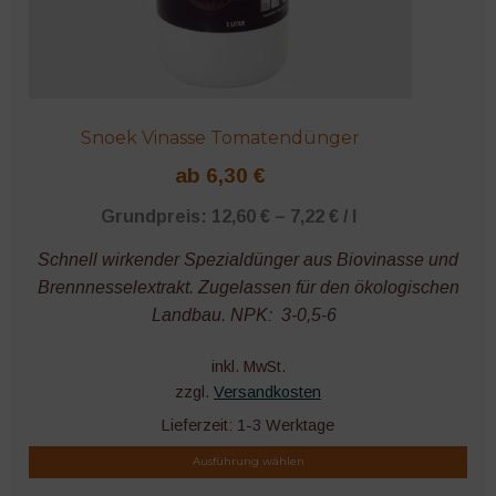
Snoek Vinasse Tomatendünger
ab
6,30
€
Grundpreis:
12,60
€
–
7,22
€
/
l
Schnell wirkender Spezialdünger aus Biovinasse und
Brennnesselextrakt.
Zugelassen für den ökologischen
Landbau.
NPK: 3-0,5-6
inkl. MwSt.
zzgl.
Versandkosten
Lieferzeit:
1-3 Werktage
Ausführung wählen
Dieses