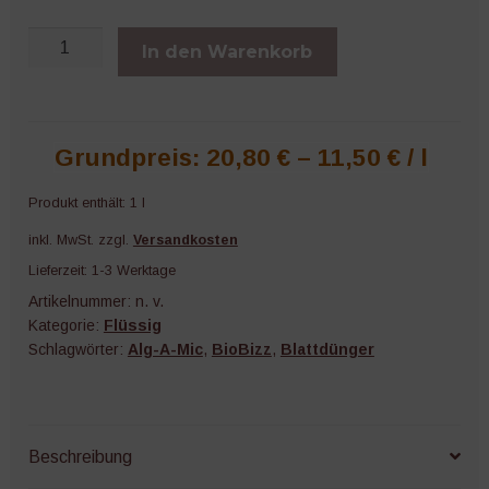
Alg-
In den Warenkorb
A-
Mic
Menge
Grundpreis:
20,80
€
–
11,50
€
/
l
Produkt enthält: 1
l
inkl. MwSt.
zzgl.
Versandkosten
Lieferzeit:
1-3 Werktage
Artikelnummer:
n. v.
Kategorie:
Flüssig
Schlagwörter:
Alg-A-Mic
,
BioBizz
,
Blattdünger
Beschreibung