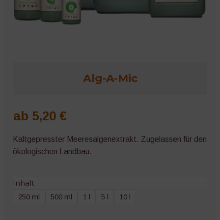
Microgreens
Alg-A-Mic
ab
5,20
€
Kaltgepresster Meeresalgenextrakt. Zugelassen für den
ökologischen Landbau.
Inhalt
250 ml
500 ml
1 l
5 l
10 l