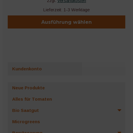
zzgl.
Versandkosten
Lieferzeit:
1-3 Werktage
Ausführung wählen
Dieses
Produkt
weist
mehrere
Varianten
Kundenkonto
auf.
Die
Optionen
Neue Produkte
können
Alles für Tomaten
auf
der
Bio Saatgut
Produktseite
Microgreens
gewählt
werden
Bewässerung