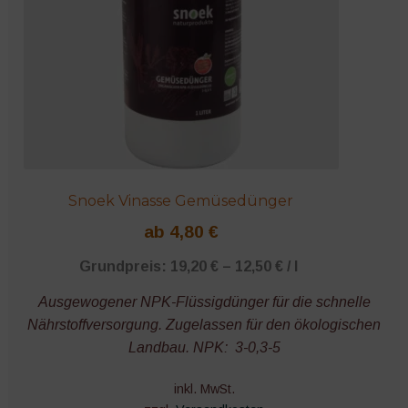
auf
der
Produktseite
gewählt
werden
Snoek Vinasse Gemüsedünger
ab
4,80
€
Grundpreis:
19,20
€
–
12,50
€
/
l
Ausgewogener NPK-Flüssigdünger für die schnelle
Nährstoffversorgung. Zugelassen für den ökologischen
Landbau. NPK: 3-0,3-5
inkl. MwSt.