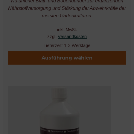
Natürlicher Blatt- und Bodendünger zur ergänzenden
Nährstoffversorgung und Stärkung der Abwehrkräfte der
meisten Gartenkulturen.
inkl. MwSt.
zzgl.
Versandkosten
Lieferzeit:
1-3 Werktage
Ausführung wählen
Dieses
Produkt
weist
mehrere
Varianten
auf.
Die
Optionen
können