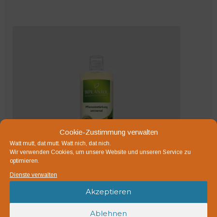
Produkt
weist
mehrere
Varianten
auf.
Die
Optionen
können
auf
der
Produktseite
Cookie-Zustimmung verwalten
gewählt
Watt mutt, dat mutt. Watt nich, dat nich.
Wir verwenden Cookies, um unsere Website und unseren Service zu
werden
optimieren.
Dienste verwalten
Akzeptieren
Biplantol Vital NT
Ablehnen