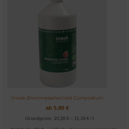
Varianten
auf.
Die
Optionen
können
auf
der
Produktseite
gewählt
werden
Snoek Brennnesselextrakt Compositum
ab
5,80
€
Grundpreis:
23,20
€
–
11,30
€
/
l