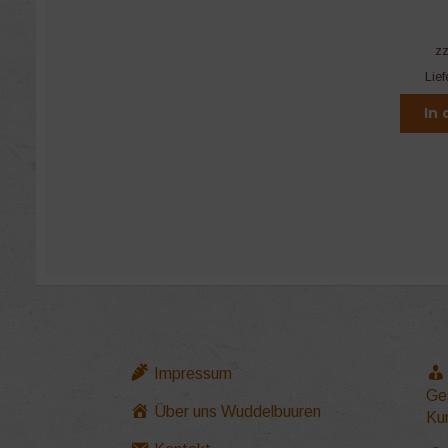
z
Lief
In
Impressum
Ge
Über uns Wuddelbuuren
Ku