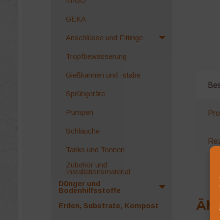
IrriGO
GEKA
Anschlüsse und Fittinge
Tropfbewässerung
Gießkannen und -stäbe
Bes
Sprühgeräte
Pumpen
Pro
Schläuche
Rez
Tanks und Tonnen
Zubehör und
Installationsmaterial
Dünger und
Bodenhilfsstoffe
Ähn
Erden, Substrate, Kompost