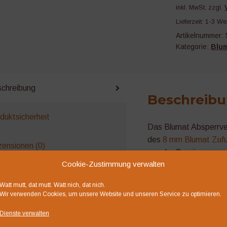
mm
inkl. MwSt.
zzgl.
Menge
Lieferzeit:
1-3 We
Artikelnummer:
Kategorie:
Blu
chreibung
Beschreib
duktsicherheit
Das Blumat Absperrven
des
8 mm Blumat Zufu
ensionen (0)
aus der Bewässerung zu
Cookie-Zustimmung verwalten
einzelne Pflanzen bere
gepflanzt werden.
Watt mutt, dat mutt. Watt nich, dat nich.
Wir verwenden Cookies, um unsere Website und unseren Service zu optimieren.
liche Produkte
Dienste verwalten