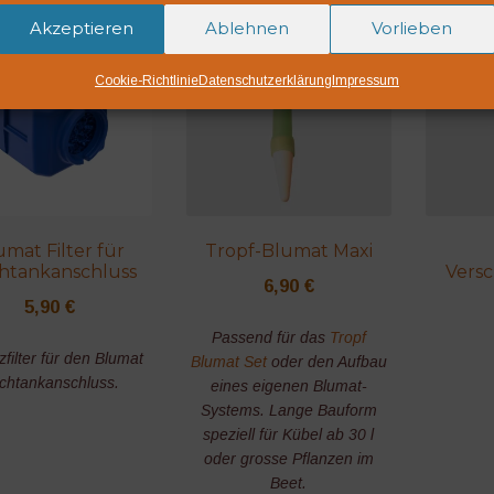
Akzeptieren
Ablehnen
Vorlieben
Cookie-Richtlinie
Datenschutzerklärung
Impressum
umat Filter für
Tropf-Blumat Maxi
htankanschluss
Vers
6,90
€
5,90
€
Passend für das
Tropf
zfilter für den Blumat
Blumat Set
oder den Aufbau
chtankanschluss.
eines eigenen Blumat-
Systems. Lange Bauform
speziell für Kübel ab 30 l
oder grosse Pflanzen im
Beet.