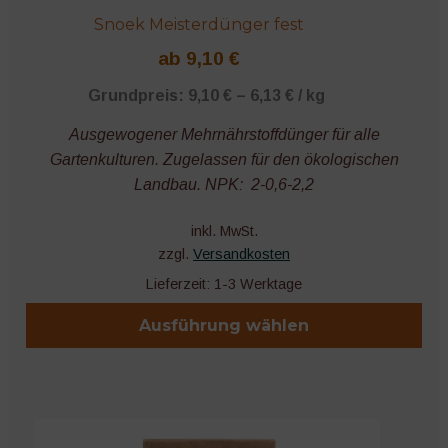
Snoek Meisterdünger fest
ab
9,10
€
Grundpreis:
9,10
€
–
6,13
€
/
kg
Ausgewogener Mehrnährstoffdünger für alle
Gartenkulturen. Zugelassen für den ökologischen
Landbau. NPK: 2-0,6-2,2
inkl. MwSt.
zzgl.
Versandkosten
Lieferzeit:
1-3 Werktage
Ausführung wählen
Dieses
Produkt
weist
mehrere