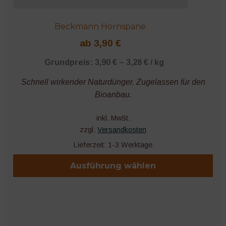
Beckmann Hornspäne
ab
3,90
€
Grundpreis:
3,90
€
–
3,28
€
/
kg
Schnell wirkender Naturdünger. Zugelassen für den
Bioanbau.
inkl. MwSt.
zzgl.
Versandkosten
Lieferzeit:
1-3 Werktage
Ausführung wählen
Dieses
Produkt
weist
mehrere