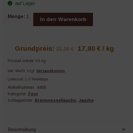
auf Lager
Neudorff
Menge:
1
In den Warenkorb
Brennnessel
Pellets
500
g
Grundpreis:
17,80
€
/
kg
21,00
€
Menge
Produkt enthält: 0,5
kg
inkl. MwSt.
zzgl.
Versandkosten
Lieferzeit:
1-3 Werktage
Artikelnummer:
4406
Kategorie:
Fest
Schlagwörter:
Brennnesseljauche
,
Jauche
Beschreibung