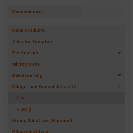
Varianten
Kundenkonto
auf.
Die
Optionen
Neue Produkte
können
Alles für Tomaten
auf
der
Bio Saatgut
Produktseite
Microgreens
gewählt
werden
Bewässerung
Dünger und Bodenhilfsstoffe
Fest
Flüssig
Erden, Substrate, Kompost
Pflanzenstützen