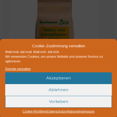
Varianten
auf.
Die
Optionen
können
auf
der
Cookie-Zustimmung verwalten
Produktseite
Watt mutt, dat mutt. Watt nich, dat nich.
gewählt
Wir verwenden Cookies, um unsere Website und unseren Service zu
optimieren.
werden
Dienste verwalten
Akzeptieren
Ablehnen
Bio Balkon- und Kübelpflanzendünger 1,5 kg
7,60
€
Vorlieben
Cookie-Richtlinie
Datenschutzerklärung
Impressum
Balkon- und Kübelpflanzendünger mit NEEM - rein