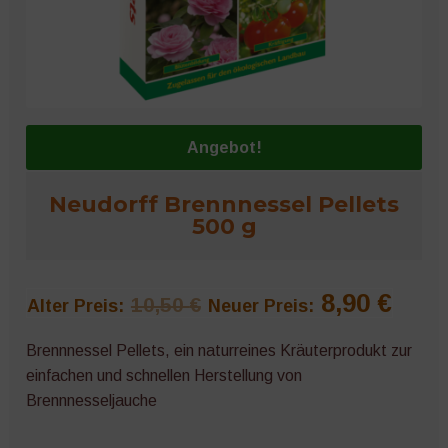
Microgreens
Angebot!
Neudorff Brennnessel Pellets
500 g
Ursprünglicher
Aktu
8,90
€
10,50
€
Alter Preis:
Neuer Preis:
Preis
Prei
Brennnessel Pellets, ein naturreines Kräuterprodukt zur
einfachen und schnellen Herstellung von
war:
ist:
Brennnesseljauche
10,50 €
8,90 