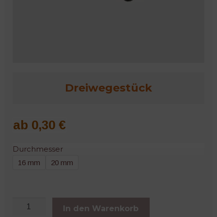
Microgreens
Dreiwegestück
ab
0,30
€
Durchmesser
16 mm
20 mm
Dreiwegestück
In den Warenkorb
Menge