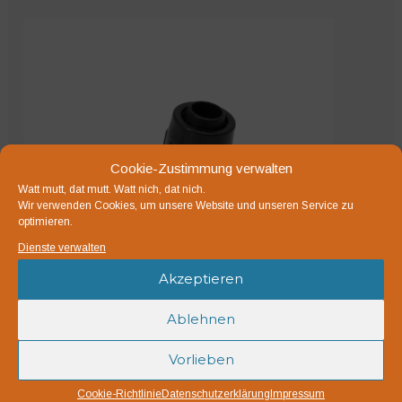
Cookie-Zustimmung verwalten
Watt mutt, dat mutt. Watt nich, dat nich.
Wir verwenden Cookies, um unsere Website und unseren Service zu
optimieren.
Dienste verwalten
Akzeptieren
Ablehnen
Vorlieben
20 mm PE-easy-Dreiwegestück
2,70
€
Cookie-Richtlinie
Datenschutzerklärung
Impressum