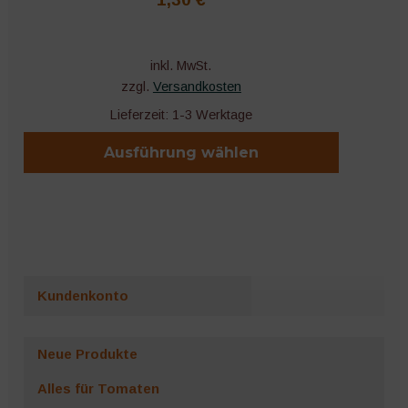
inkl. MwSt.
zzgl.
Versandkosten
Lieferzeit:
1-3 Werktage
Ausführung wählen
Dieses
Produkt
weist
mehrere
Varianten
Kundenkonto
auf.
Die
Optionen
Neue Produkte
können
Alles für Tomaten
auf