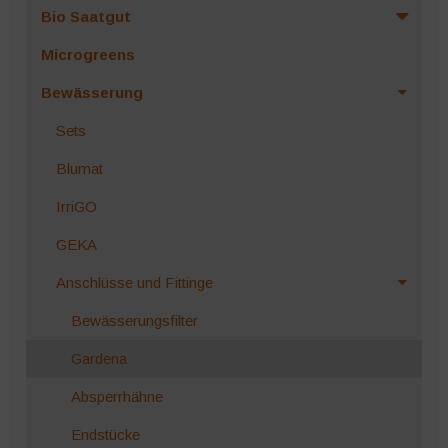
der
Bio Saatgut
Produktseite
Microgreens
gewählt
werden
Bewässerung
Sets
Blumat
IrriGO
GEKA
Anschlüsse und Fittinge
Bewässerungsfilter
Gardena
Absperrhähne
Endstücke