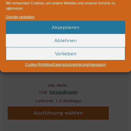
Wir verwenden Cookies, um unsere Website und unseren Service zu
optimieren.
Dienste verwalten
Akzeptieren
Ablehnen
Vorlieben
20 mm Schlauchanschluss
1,60
€
Cookie-Richtlinie
Datenschutzerklärung
Impressum
inkl. MwSt.
zzgl.
Versandkosten
Lieferzeit:
1-3 Werktage
Ausführung wählen
Dieses