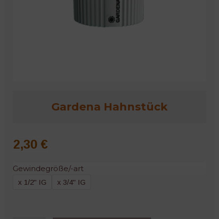
Microgreens
Gardena Hahnstück
2,30
€
Gewindegröße/-art
x 1/2" IG
x 3/4" IG