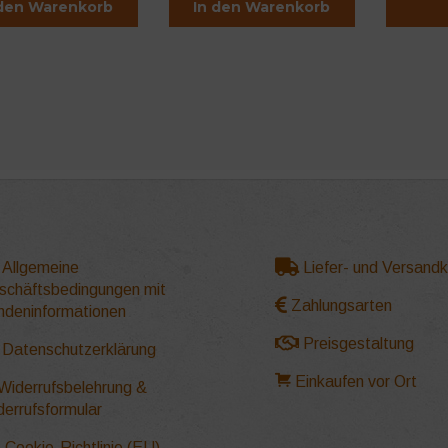
 den Warenkorb
In den Warenkorb
Dieses
Produkt
weist
mehrere
Varianten
auf.
Die
Optionen
können
auf
der
Allgemeine
Liefer- und Versand
Produktse
schäftsbedingungen mit
gewählt
Zahlungsarten
ndeninformationen
werden
Preisgestaltung
Datenschutzerklärung
Einkaufen vor Ort
Widerrufsbelehrung &
derrufsformular
Cookie-Richtlinie (EU)