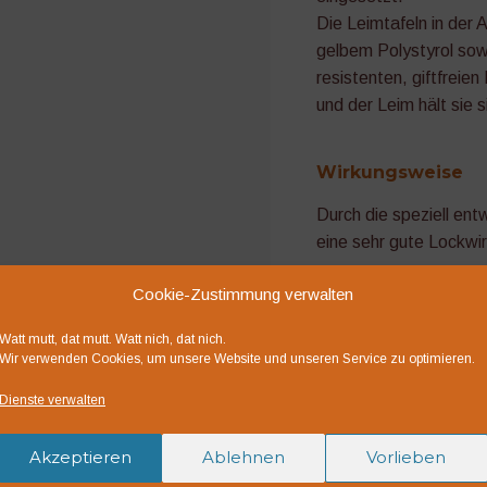
Die Leimtafeln in de
gelbem Polystyrol sow
resistenten, giftfreie
und der Leim hält sie s
Wirkungsweise
Durch die speziell ent
eine sehr gute Lockwir
Cookie-Zustimmung verwalten
Gebrauchsanleitu
Watt mutt, dat mutt. Watt nich, dat nich.
Pro 5 m² Gewächshaus
Wir verwenden Cookies, um unsere Website und unseren Service zu optimieren.
Länge werden mindeste
Dienste verwalten
Insekten wirksam zu b
sollten entsprechend 
Akzeptieren
Ablehnen
Vorlieben
Die Decktafel nach ob
durch Abziehen vonein