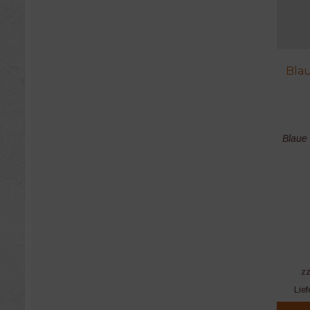
Blau
Blaue 
z
Lief