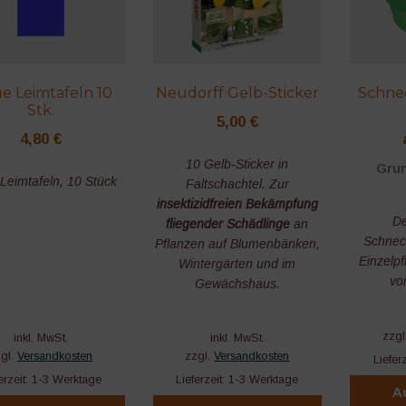
e Leimtafeln 10
Neudorff Gelb-Sticker
Schne
Stk.
5,00
€
4,80
€
10 Gelb-Sticker in
Grun
Leimtafeln, 10 Stück
Faltschachtel. Zur
insektizidfreien Bekämpfung
De
fliegender Schädlinge
an
Schnec
Pflanzen auf Blumenbänken,
Einzelpf
Wintergärten und im
vo
Gewächshaus.
zzgl
inkl. MwSt.
inkl. MwSt.
zgl.
Versandkosten
zzgl.
Versandkosten
Liefer
erzeit:
1-3 Werktage
Lieferzeit:
1-3 Werktage
A