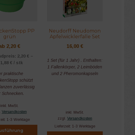
ckenStopp PP
Neudorff Neudomon
grün
Apfelwicklerfalle Set
ab
2,20
€
16,00
€
dpreis:
2,20
€
–
1 Set (für 1 Jahr) . Enthalten:
1,88
€
/
stk
1 Fallenkörper, 2 Leimböden
r praktische
und 2 Pheromonkapseln
kenStopp schützt
lanzen zuverlässig
r Schnecken.
inkl. MwSt.
.
Versandkosten
inkl. MwSt.
zzgl.
Versandkosten
zeit:
1-3 Werktage
Lieferzeit:
1-3 Werktage
usführung