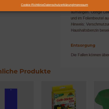
Cookie-Richtlinie
Datenschutzerklärung
Impressum
Aufhängern versehen. 
aufhängen. Übrige Lei
und im Folienbeutel a
Hinweis: Verschmutzu
Haushaltsbenzin besei
Entsorgung
Die Fallen können übe
liche Produkte