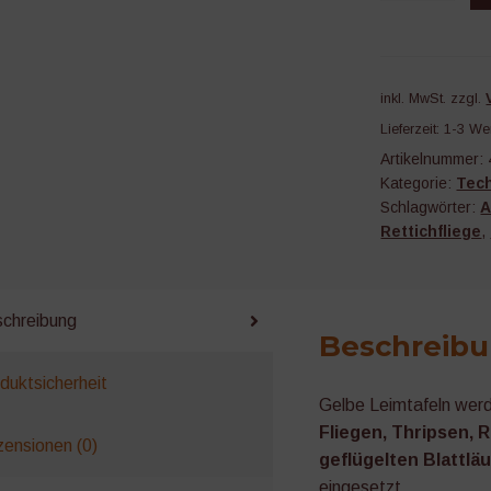
Leimtafeln
Menge
inkl. MwSt.
zzgl.
Lieferzeit:
1-3 We
Artikelnummer:
Kategorie:
Tech
Schlagwörter:
A
Rettichfliege
,
chreibung
Beschreib
duktsicherheit
Gelbe Leimtafeln wer
Fliegen, Thripsen, 
ensionen (0)
geflügelten Blattl
eingesetzt.