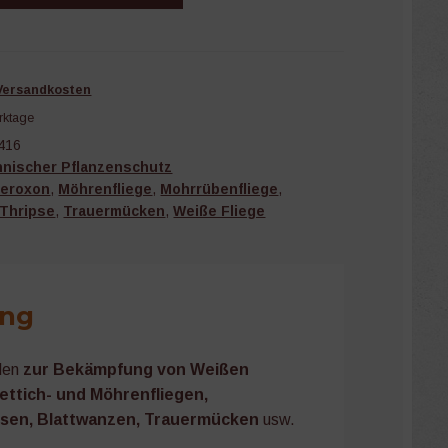
Versandkosten
rktage
416
nischer Pflanzenschutz
eroxon
,
Möhrenfliege
,
Mohrrübenfliege
,
Thripse
,
Trauermücken
,
Weiße Fliege
ung
den
zur Bekämpfung von Weißen
Rettich- und Möhrenfliegen,
äusen, Blattwanzen, Trauermücken
usw.