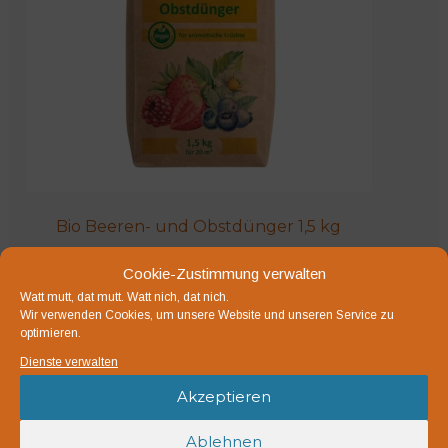
Bio Beeren- und Obstdünger 1,5 kg
7,30
€
Cookie-Zustimmung verwalten
Watt mutt, dat mutt. Watt nich, dat nich.
Beeren- und Obstdünger - rein pflanzlich. N-P-K 6-3-7
Wir verwenden Cookies, um unsere Website und unseren Service zu
optimieren.
inkl. MwSt.
Dienste verwalten
zzgl.
Versandkosten
Akzeptieren
Lieferzeit:
1-3 Werktage
Ablehnen
Weiterlesen