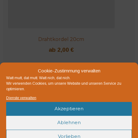
Drahtkordel 20cm
ab
2,00
€
100 oder 600 Stück papierummantelter Bindedraht,
Cookie-Zustimmung verwalten
20cm lang
Watt mutt, dat mutt. Watt nich, dat nich.
Wir verwenden Cookies, um unsere Website und unseren Service zu
inkl. MwSt.
optimieren.
zzgl.
Versandkosten
Dienste verwalten
Lieferzeit:
1-3 Werktage
Akzeptieren
Ausführung wählen
Ablehnen
Dieses
Produkt
Vorlieben