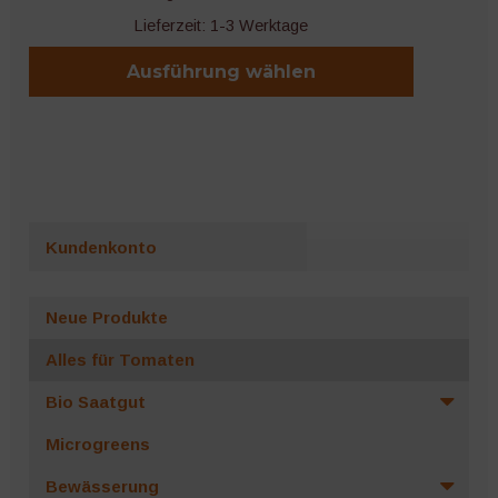
Lieferzeit:
1-3 Werktage
Ausführung wählen
Dieses
Produkt
weist
mehrere
Varianten
Kundenkonto
auf.
Die
Optionen
Neue Produkte
können
Alles für Tomaten
auf
der
Bio Saatgut
Produktseite
Microgreens
gewählt
werden
Bewässerung