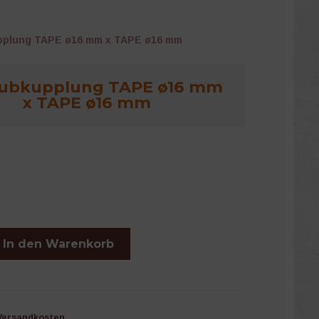
pplung TAPE ø16 mm x TAPE ø16 mm
aubkupplung TAPE ø16 mm
x TAPE ø16 mm
ung
In den Warenkorb
Versandkosten