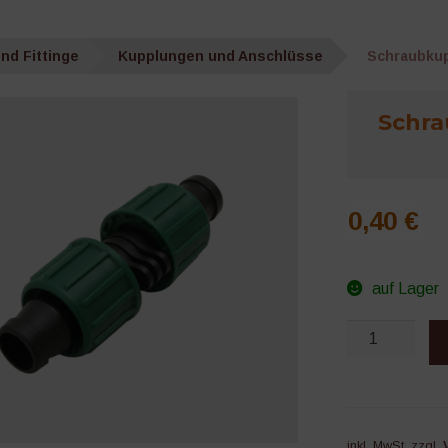
nd Fittinge
Kupplungen und Anschlüsse
Schraubku
Schr
0,40
€
auf Lager
Schraubkuppl
TAPE
ø16
mm
x
inkl. MwSt.
zzgl.