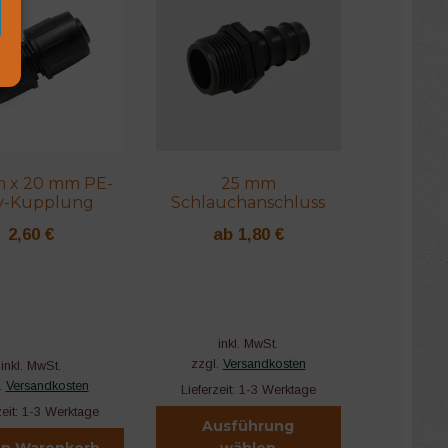
 x 20 mm PE-
25 mm
y-Kupplung
Schlauchanschluss
2,60
€
ab
1,80
€
inkl. MwSt.
zzgl.
Versandkosten
inkl. MwSt.
.
Versandkosten
Lieferzeit:
1-3 Werktage
zeit:
1-3 Werktage
Ausführung
en Warenkorb
wählen