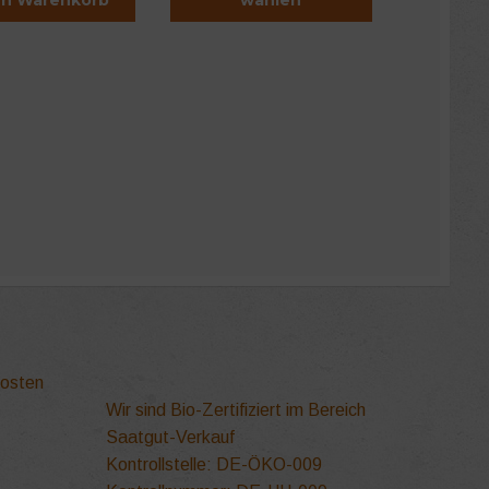
Dieses
Produkt
weist
mehrere
Varianten
auf.
Die
Optionen
können
auf
der
Produktseite
gewählt
werden
kosten
Wir sind Bio-Zertifiziert im Bereich
Saatgut-Verkauf
Kontrollstelle: DE-ÖKO-009