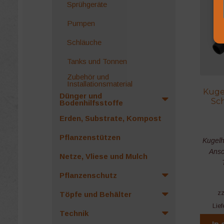
Sprühgeräte
Pumpen
Schläuche
Tanks und Tonnen
Zubehör und
Installationsmaterial
Kuge
Dünger und
Sc
Bodenhilfsstoffe
Erden, Substrate, Kompost
Pflanzenstützen
Kugelh
Ansc
Netze, Vliese und Mulch
Pflanzenschutz
z
Töpfe und Behälter
Lief
Technik
In