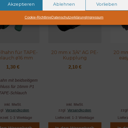
Akzeptieren
Ablehnen
Vorlieben
Cookie-Richtlinie
Datenschutzerklärung
Impressum
lhahn für TAPE-
20 mm x 3/4″ AG PE-
20 mm
hlauch ø16 mm
Kupplung
eas
1,30
€
2,10
€
ahn mit beidseitigem
hluss für 16mm P1
TAPE-Schlauch
inkl. MwSt.
inkl. MwSt.
zgl.
Versandkosten
zzgl.
Versandkosten
zzgl
erzeit:
1-3 Werktage
Lieferzeit:
1-3 Werktage
Liefer
 den Warenkorb
In den Warenkorb
In d