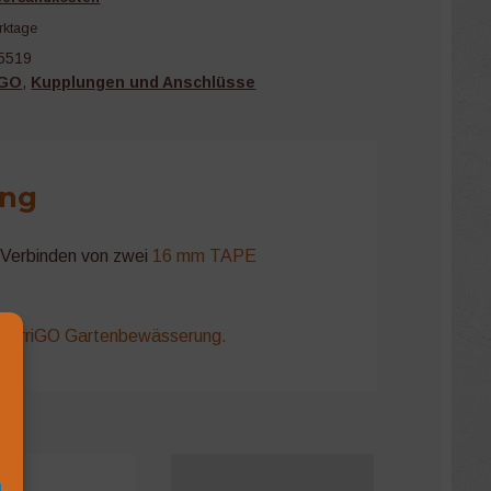
rktage
5519
iGO
,
Kupplungen und Anschlüsse
ung
Verbinden von zwei
16 mm TAPE
ur
IrriGO Gartenbewässerung.