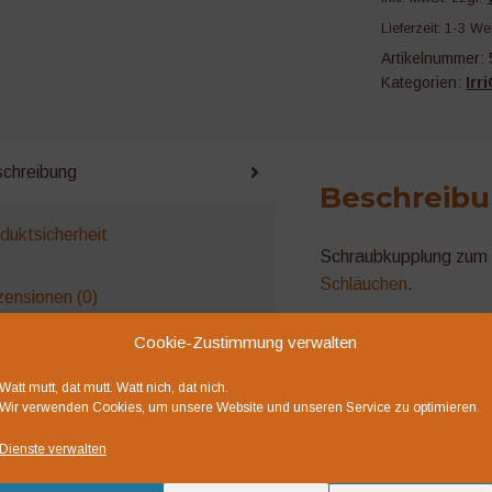
TAPE
Lieferzeit:
1-3 We
ø16
Artikelnummer:
mm
Kategorien:
Irr
Menge
chreibung
Beschreib
duktsicherheit
Schraubkupplung zum 
Schläuchen
.
ensionen (0)
Sinnvolle Ergänzung z
Cookie-Zustimmung verwalten
Watt mutt, dat mutt. Watt nich, dat nich.
liche Produkte
Wir verwenden Cookies, um unsere Website und unseren Service zu optimieren.
Dienste verwalten