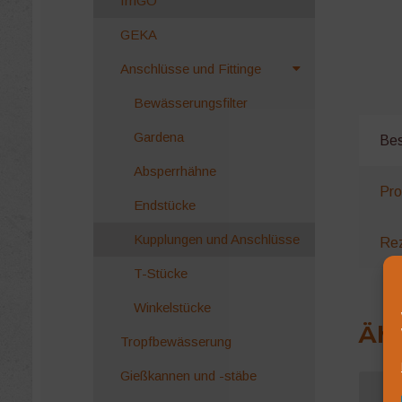
IrriGO
GEKA
Anschlüsse und Fittinge
Bewässerungsfilter
Gardena
Bes
Absperrhähne
Pro
Endstücke
Kupplungen und Anschlüsse
Rez
T-Stücke
Winkelstücke
Ähn
Tropfbewässerung
Gießkannen und -stäbe