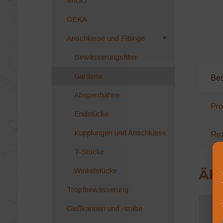
IrriGO
GEKA
Anschlüsse und Fittinge
Bewässerungsfilter
Gardena
Bes
Absperrhähne
Pro
Endstücke
Kupplungen und Anschlüsse
Rez
T-Stücke
Winkelstücke
Ähn
Tropfbewässerung
Gießkannen und -stäbe