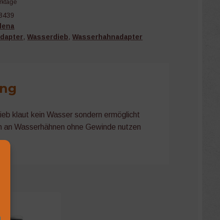
rktage
3439
dena
dapter
,
Wasserdieb
,
Wasserhahnadapter
ung
b klaut kein Wasser sondern ermöglicht
h an Wasserhähnen ohne Gewinde nutzen