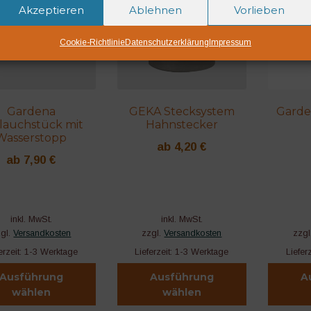
Akzeptieren
Ablehnen
Vorlieben
Cookie-Richtlinie
Datenschutzerklärung
Impressum
Gardena
GEKA Stecksystem
Garde
lauchstück mit
Hahnstecker
Wasserstopp
ab
4,20
€
ab
7,90
€
inkl. MwSt.
inkl. MwSt.
zgl.
Versandkosten
zzgl.
Versandkosten
zzgl
erzeit:
1-3 Werktage
Lieferzeit:
1-3 Werktage
Liefer
Ausführung
Ausführung
A
wählen
wählen