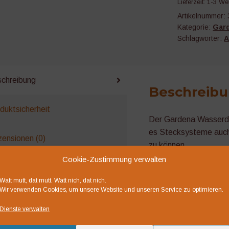
Lieferzeit:
1-3 We
Artikelnummer:
Kategorie:
Gar
Schlagwörter:
A
chreibung
Beschreib
duktsicherheit
Der Gardena Wasserdie
es Stecksysteme auc
ensionen (0)
zu können.
Cookie-Zustimmung verwalten
liche Produkte
Watt mutt, dat mutt. Watt nich, dat nich.
Wir verwenden Cookies, um unsere Website und unseren Service zu optimieren.
Dienste verwalten