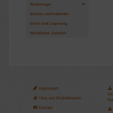
Dieses
Werkzeuge
Produk
weist
Bücher und Kalender
mehrer
Ernte und Lagerung
Variant
auf.
Nützliches Zubehör
Die
Option
können
auf
der
Produkt
gewähl
werden
Impressum
Ge
Über uns Wuddelbuuren
Ku
Kontakt