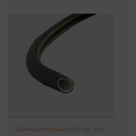
Produkt
weist
mehrere
Varianten
auf.
Die
Optionen
können
auf
der
Produktseite
gewählt
werden
GEKA Gartenschlauch 100 3/4″ 25 m