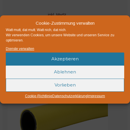
inkl. MwSt.
zzgl.
Versandkosten
Cookie-Zustimmung verwalten
Watt mutt, dat mutt. Watt nich, dat nich.
Lieferzeit:
1-3 Werktage
Wir verwenden Cookies, um unsere Website und unseren Service zu
optimieren.
Ausführung wählen
Dienste verwalten
Dieses
Akzeptieren
Produkt
weist
Ablehnen
mehrere
Varianten
Vorlieben
auf.
Cookie-Richtlinie
Datenschutzerklärung
Impressum
Die
Optionen
können
auf
der