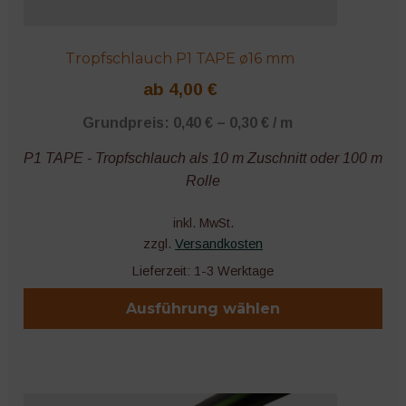
Tropfschlauch P1 TAPE ø16 mm
ab
4,00
€
Grundpreis:
0,40
€
–
0,30
€
/
m
P1 TAPE - Tropfschlauch als 10 m Zuschnitt oder 100 m
Rolle
inkl. MwSt.
zzgl.
Versandkosten
Lieferzeit:
1-3 Werktage
Ausführung wählen
Dieses
Produkt
weist