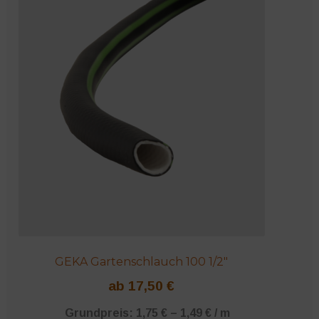
mehrere
Varianten
auf.
Die
Optionen
können
auf
der
Produktseite
gewählt
werden
GEKA Gartenschlauch 100 1/2″
ab
17,50
€
Grundpreis:
1,75
€
–
1,49
€
/
m