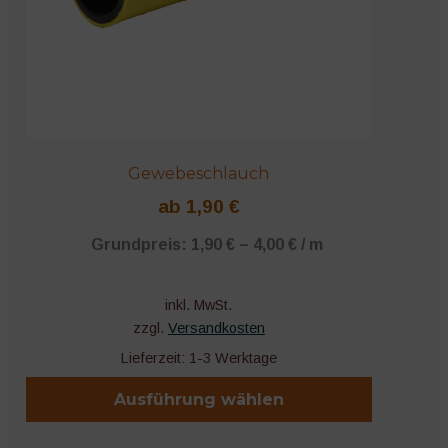
Produktseite
gewählt
werden
Gewebeschlauch
ab
1,90
€
Grundpreis:
1,90
€
–
4,00
€
/
m
inkl. MwSt.
zzgl.
Versandkosten
Lieferzeit:
1-3 Werktage
Ausführung wählen
Dieses