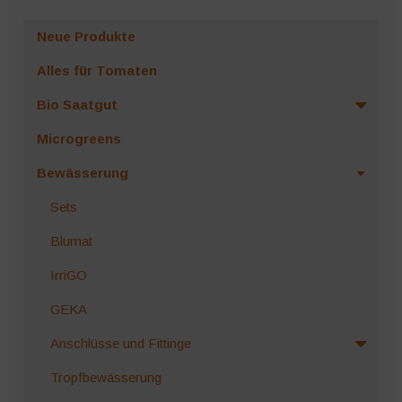
Die
Optionen
Neue Produkte
können
Alles für Tomaten
auf
der
Bio Saatgut
Produktseite
Microgreens
gewählt
werden
Bewässerung
Sets
Blumat
IrriGO
GEKA
Anschlüsse und Fittinge
Tropfbewässerung