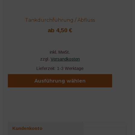
Tankdurchführung / Abfluss
ab
4,50
€
inkl. MwSt.
zzgl.
Versandkosten
Lieferzeit:
1-3 Werktage
Ausführung wählen
Dieses
Produkt
weist
mehrere
Varianten
Kundenkonto
auf.