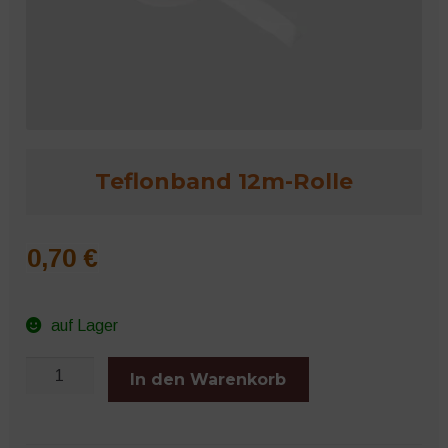
Microgreens
Teflonband 12m-Rolle
0,70
€
auf Lager
Teflonband
In den Warenkorb
12m-
Rolle
Menge