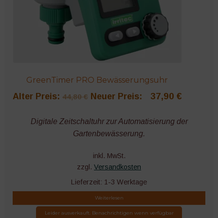
GreenTimer PRO Bewässerungsuhr
Ursprünglicher
Aktuelle
37,90
€
Alter Preis:
Neuer Preis:
44,80
€
Preis
Preis
Digitale Zeitschaltuhr zur Automatisierung der
war:
ist:
Gartenbewässerung.
44,80 €
37,90 €.
inkl. MwSt.
zzgl.
Versandkosten
Lieferzeit:
1-3 Werktage
Weiterlesen
Leider ausverkauft. Benachrichtigen wenn verfügbar