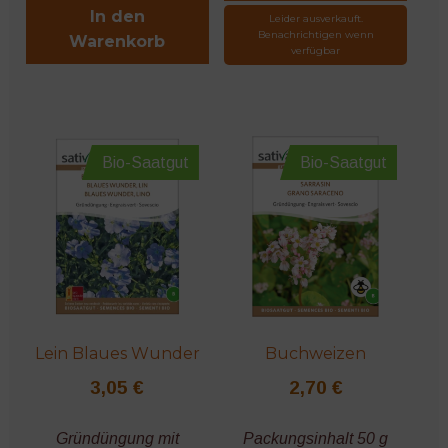
In den
Leider ausverkauft.
Benachrichtigen wenn
Warenkorb
verfügbar
Bio-Saatgut
Bio-Saatgut
Lein Blaues Wunder
Buchweizen
3,05
€
2,70
€
Gründüngung mit
Packungsinhalt 50 g