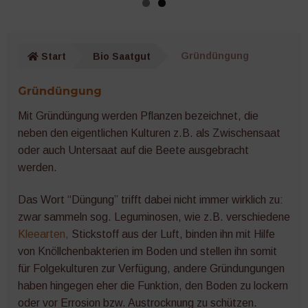
Gurken
Wurzelgemüse
Start
Bio Saatgut
Gründüngung
Kräuter
Gründüngung
Salat
Mit Gründüngung werden Pflanzen bezeichnet, die
neben den eigentlichen Kulturen z.B. als Zwischensaat
oder auch Untersaat auf die Beete ausgebracht
Zucchini
werden.
Kürbis
Das Wort “Düngung” trifft dabei nicht immer wirklich zu:
zwar sammeln sog. Leguminosen, wie z.B. verschiedene
Melonen
Kleearten,
Stickstoff aus der Luft, binden ihn mit Hilfe
von Knöllchenbakterien im Boden und stellen ihn somit
Auberginen
für Folgekulturen zur Verfügung, andere Gründungungen
haben hingegen eher die Funktion, den Boden zu lockern
Zwiebeln
oder vor Errosion bzw. Austrocknung zu schützen.