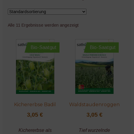
Blumen
Alle 11 Ergebnisse werden angezeigt
Bohnen
Mais
Bio-Saatgut
Bio-Saatgut
Mangold
Kohl
Spinat
Kichererbse Badil
Waldstaudenroggen
Erbsen
3,05
€
3,05
€
Exoten
Kichererbse als
Tief wurzelnde