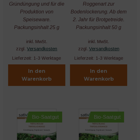
Gründüngung
Gründüngung und für die
Roggenart zur
Produktion von
Bodenlockerung. Ab dem
Unter
Speiseware.
2. Jahr für Brotgetreide.
Bewässerung
öffnen
Packungsinhalt 25 g
Packungsinhalt 50 g
Unter
Dünger und Bodenhilfsstoffe
inkl. MwSt.
inkl. MwSt.
öffnen
zzgl.
Versandkosten
zzgl.
Versandkosten
Erden, Substrate, Kompost
Lieferzeit:
1-3 Werktage
Lieferzeit:
1-3 Werktage
Pflanzenstützen
In den
In den
Warenkorb
Warenkorb
Unter
Pflanzenschutz
öffnen
Netze, Vliese und Mulch
Bio-Saatgut
Bio-Saatgut
Unter
Töpfe und Behälter
öffnen
Unter
Technik