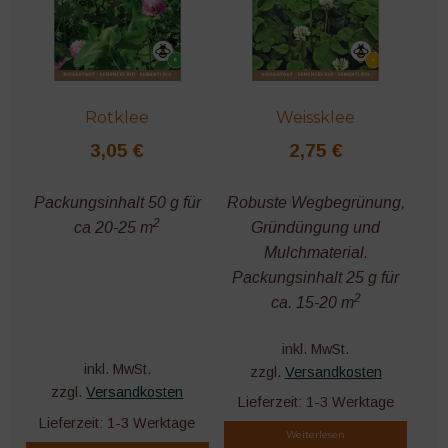
öffnen
Unter
Werkzeuge
öffnen
Ernte und Lagerung
Rotklee
Weissklee
Bücher und Kalender
3,05
€
2,75
€
Nützliches Zubehör
Packungsinhalt 50 g für
Robuste Wegbegrünung,
2
ca 20-25 m
Gründüngung und
Mulchmaterial.
Microgreens
Packungsinhalt 25 g für
2
ca. 15-20 m
inkl. MwSt.
inkl. MwSt.
zzgl.
Versandkosten
zzgl.
Versandkosten
Lieferzeit:
1-3 Werktage
Lieferzeit:
1-3 Werktage
Weiterlesen