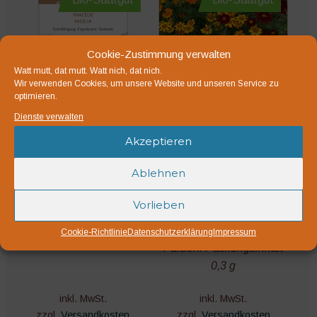
Cookie-Zustimmung verwalten
Watt mutt, dat mutt. Watt nich, dat nich.
Wir verwenden Cookies, um unsere Website und unseren Service zu
optimieren.
Dienste verwalten
Phacelia
Tagetes Nova
Akzeptieren
2,35
€
2,95
€
Ablehnen
Packungsinhalt 50 g
Hochwachsende Tagetes
Vorlieben
mit sehr diversen
Blütenformen- und
Cookie-Richtlinie
Datenschutzerklärung
Impressum
Farben. Packungsinhalt
0,3 g
inkl. MwSt.
inkl. MwSt.
zzgl.
Versandkosten
zzgl.
Versandkosten