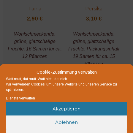
Tanja
Persika
2,90
€
3,10
€
Wohlschmeckende,
Wohlschmeckende,
grüne, glattschalige
grüne, glattschalige
Früchte. 16 Samen für ca.
Früchte. Packungsinhalt
12 Pflanzen
19 Samen für ca. 15
Pflanzen
Cookie-Zustimmung verwalten
inkl. MwSt.
inkl. MwSt.
Watt mutt, dat mutt. Watt nich, dat nich.
zzgl.
Versandkosten
zzgl.
Versandkosten
Wir verwenden Cookies, um unsere Website und unseren Service zu
optimieren.
Lieferzeit:
1-3 Werktage
Lieferzeit:
1-3 Werktage
Dienste verwalten
In den
In den
Akzeptieren
Warenkorb
Warenkorb
Ablehnen