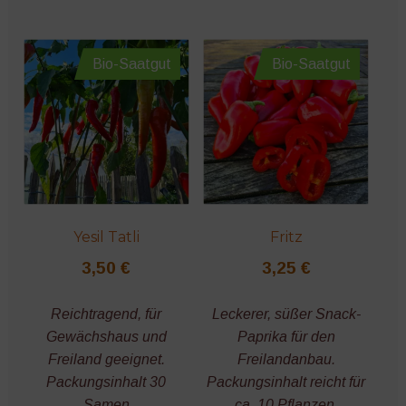
Bio-Saatgut
Bio-Saatgut
Yesil Tatli
Fritz
3,50
€
3,25
€
Reichtragend, für
Leckerer, süßer Snack-
Gewächshaus und
Paprika für den
Freiland geeignet.
Freilandanbau.
Packungsinhalt 30
Packungsinhalt reicht für
Samen
ca. 10 Pflanzen.