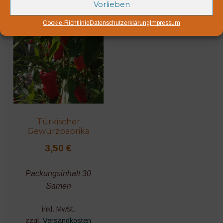
Vorlieben
Cookie-Richtlinie
Datenschutzerklärung
Impressum
Bio-Saatgut
Türkischer
Gewürzpaprika
3,50
€
Packungsinhalt 30
Samen
inkl. MwSt.
zzgl.
Versandkosten