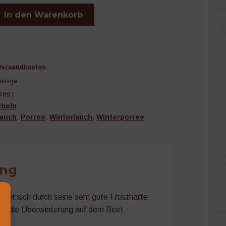
In den Warenkorb
Versandkosten
rktage
2891
ebeln
auch
,
Porree
,
Winterlauch
,
Winterporree
ung
net sich durch seine sehr gute Frosthärte
 für die Überwinterung auf dem Beet