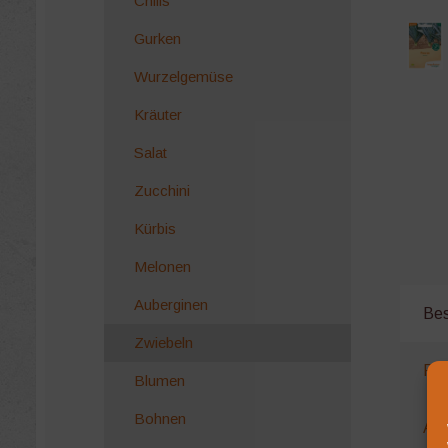
Chilis
Gurken
Wurzelgemüse
Kräuter
Salat
Zucchini
Kürbis
Melonen
Auberginen
Bes
Zwiebeln
Pro
Blumen
Bohnen
Anb