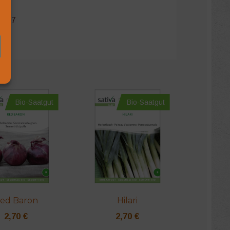
-007
aft
Bio-Saatgut
Bio-Saatgut
ed Baron
Hilari
2,70
€
2,70
€