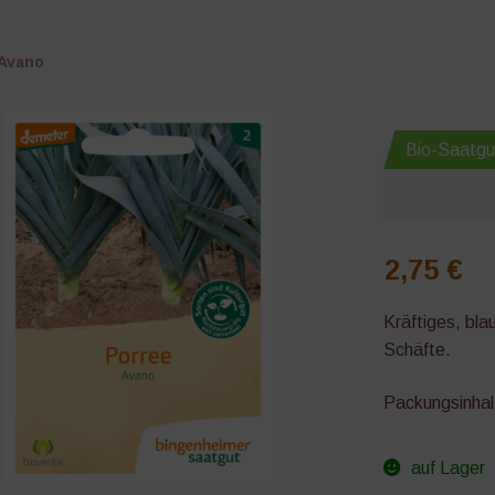
Avano
Bio-Saatgu
2,75
€
Kräftiges, bla
Schäfte.
Packungsinhalt
auf Lager