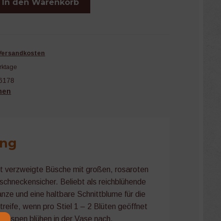
In den Warenkorb
Versandkosten
rktage
6178
men
ung
t verzweigte Büsche mit großen, rosaroten
schneckensicher. Beliebt als reichblühende
nze und eine haltbare Schnittblume für die
reife, wenn pro Stiel 1 – 2 Blüten geöffnet
Knospen blühen in der Vase nach.