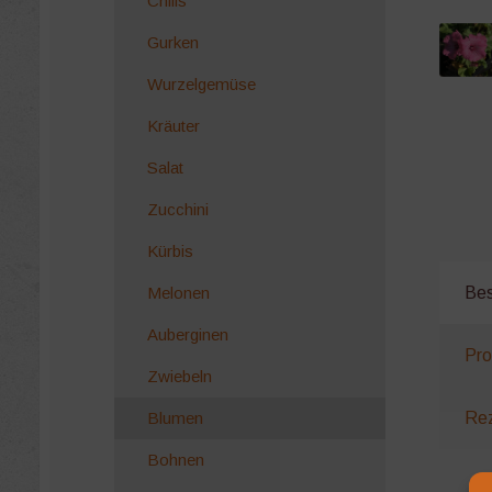
Chilis
Gurken
Wurzelgemüse
Kräuter
Salat
Zucchini
Kürbis
Melonen
Bes
Auberginen
Pro
Zwiebeln
Blumen
Rez
Bohnen