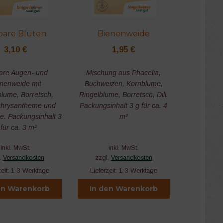
bare Blüten
Bienenweide
3,10
€
1,95
€
are Augen- und
Mischung aus Phacelia,
nenweide mit
Buchweizen, Kornblume,
blume, Borretsch,
Ringelblume, Borretsch, Dill.
chrysantheme und
Packungsinhalt 3 g für ca. 4
e. Packungsinhalt 3
m²
 für ca. 3 m²
inkl. MwSt.
inkl. MwSt.
.
Versandkosten
zzgl.
Versandkosten
zeit:
1-3 Werktage
Lieferzeit:
1-3 Werktage
en Warenkorb
In den Warenkorb