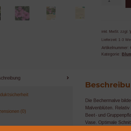
Menge
inkl. MwSt.
zzgl.
Lieferzeit:
1-3 We
Artikelnummer:
Kategorie:
Blu
chreibung
Beschreib
duktsicherheit
Die Bechermalve bilde
Malvenblüten. Relativ 
ensionen (0)
Beet- und Gruppenpfla
Vase. Optimale Schnitt
sind. Farbe zeigende 