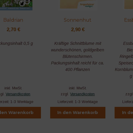
Baldrian
Sonnenhut
Ess
2,70
€
2,90
€
kungsinhalt 0,5 g
Kräftige Schnittblume mit
Essb
wunderschönen, goldgelben
Bie
Blütenschirmen.
Ringel
Packungsinhalt reicht für ca.
Speise
400 Pflanzen
Kornblum
g
inkl. MwSt.
inkl. MwSt.
zgl.
Versandkosten
zzgl.
Versandkosten
zzgl
erzeit:
1-3 Werktage
Lieferzeit:
1-3 Werktage
Liefer
 den Warenkorb
In den Warenkorb
In d