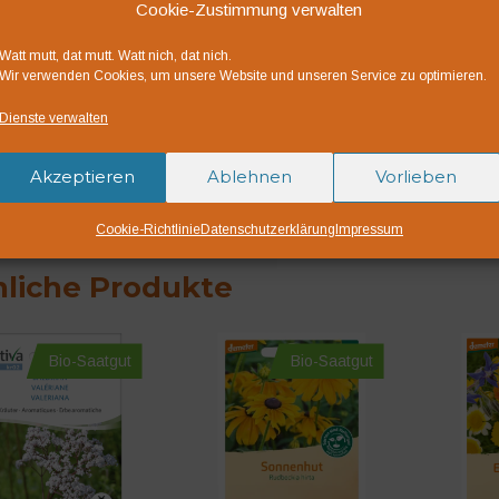
Cookie-Zustimmung verwalten
“TIPP”: Der beste Zei
Watt mutt, dat mutt. Watt nich, dat nich.
Schnittblumen ist im 
Wir verwenden Cookies, um unsere Website und unseren Service zu optimieren.
noch nicht ganz geöffn
Dienste verwalten
angeschnitten werden
Akzeptieren
Ablehnen
Vorlieben
Biosaatgut DE-ÖKO-
Deutsche Landwirtsch
Cookie-Richtlinie
Datenschutzerklärung
Impressum
liche Produkte
Bio-Saatgut
Bio-Saatgut