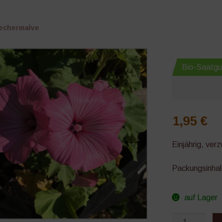
echermalve
Bio-Saatgu
1,95
€
Einjährig, ver
Packungsinhalt
auf Lager
Bechermalve