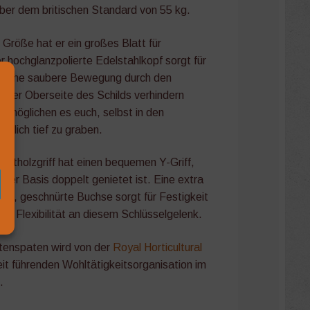
über dem britischen Standard von 55 kg.
 Größe hat er ein großes Blatt für
r hochglanzpolierte Edelstahlkopf sorgt für
d eine saubere Bewegung durch den
n der Oberseite des Schilds verhindern
möglichen es euch, selbst in den
rklich tief zu graben.
Hartholzgriff hat einen bequemen Y-Griff,
 der Basis doppelt genietet ist. Eine extra
ete, geschnürte Buchse sorgt für Festigkeit
n Flexibilität an diesem Schlüsselgelenk.
tenspaten wird von der
Royal Horticultural
eit führenden Wohltätigkeitsorganisation im
.