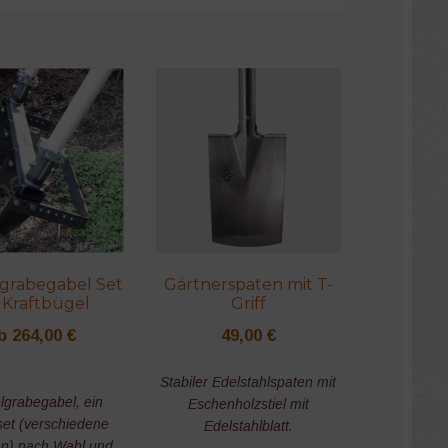
grabegabel Set
Gärtnerspaten mit T-
 Kraftbügel
Griff
b
264,00
€
49,00
€
Stabiler Edelstahlspaten mit
lgrabegabel, ein
Eschenholzstiel mit
set (verschiedene
Edelstahlblatt.
en) nach Wahl und