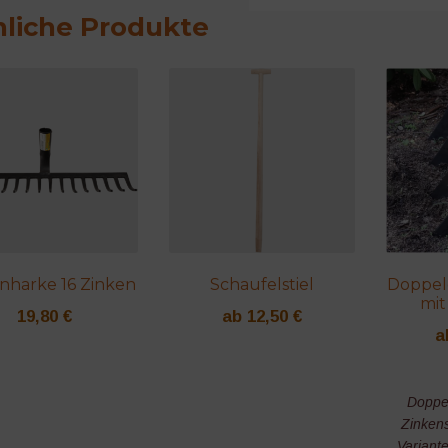
liche Produkte
nharke 16 Zinken
Schaufelstiel
Doppel
mit
19,80
€
ab
12,50
€
a
Doppe
Zinken
Variant