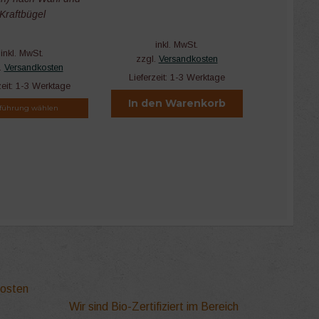
Kraftbügel
inkl. MwSt.
inkl. MwSt.
zzgl.
Versandkosten
.
Versandkosten
Lieferzeit:
1-3 Werktage
zeit:
1-3 Werktage
In den Warenkorb
führung wählen
kosten
ite
Wir sind Bio-Zertifiziert im Bereich