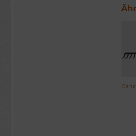
Ähn
Garte