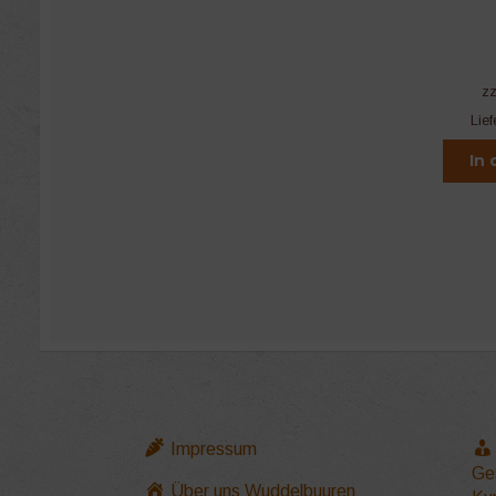
z
Lief
In
Impressum
Ge
Über uns Wuddelbuuren