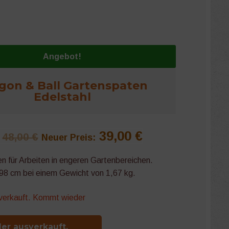
Angebot!
gon & Ball Gartenspaten
Edelstahl
Ursprünglicher
Aktueller
39,00
€
48,00
€
Neuer Preis:
Preis
Preis
n für Arbeiten in engeren Gartenbereichen.
8 cm bei einem Gewicht von 1,67 kg.
war:
ist:
48,00 €
39,00 €.
sverkauft. Kommt wieder
der ausverkauft.