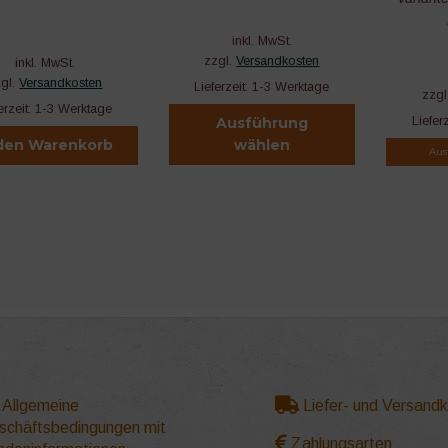
inkl. MwSt.
zzgl.
Versandkosten
inkl. MwSt.
zgl.
Versandkosten
Lieferzeit:
1-3 Werktage
zzgl
erzeit:
1-3 Werktage
Liefer
Ausführung
 den Warenkorb
wählen
Aus
Dieses
Dieses
Produkt
Produkt
weist
weist
mehrere
mehrere
Varianten
Varianten
auf.
auf.
Die
Die
Optionen
Optionen
können
können
auf
auf
der
der
Allgemeine
Liefer- und Versand
Produktseite
Produktse
schäftsbedingungen mit
gewählt
gewählt
Zahlungsarten