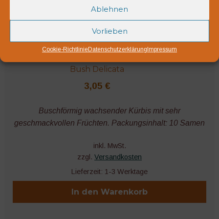
Ablehnen
Vorlieben
Cookie-Richtlinie
Datenschutzerklärung
Impressum
Bush Delicata
3,05
€
Buschförmig wachsender Kürbis mit sehr
geschmackvollen Früchten. Packungsinhalt: 10 Samen
inkl. MwSt.
zzgl.
Versandkosten
Lieferzeit:
1-3 Werktage
In den Warenkorb