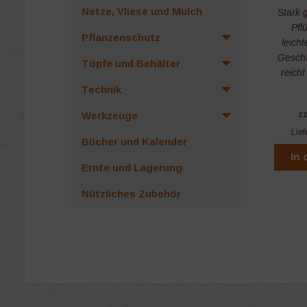
Netze, Vliese und Mulch
Stark 
Pfl
Pflanzenschutz
leich
Gesch
Töpfe und Behälter
reicht
Technik
Werkzeuge
z
Lief
Bücher und Kalender
In
Ernte und Lagerung
Nützliches Zubehör