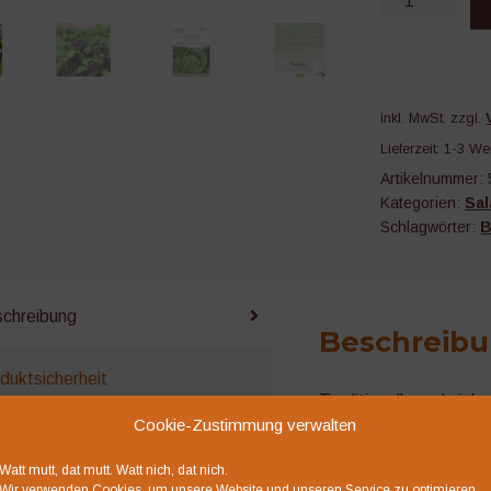
Menge
inkl. MwSt.
zzgl.
Lieferzeit:
1-3 We
Artikelnummer:
Kategorien:
Sal
Schlagwörter:
B
chreibung
Beschreib
duktsicherheit
Traditionelle und viel
Cookie-Zustimmung verwalten
auinfos
Besteht aus: Eichblatt
Watt mutt, dat mutt. Watt nich, dat nich.
Rucola, Hirschhornsala
Wir verwenden Cookies, um unsere Website und unseren Service zu optimieren.