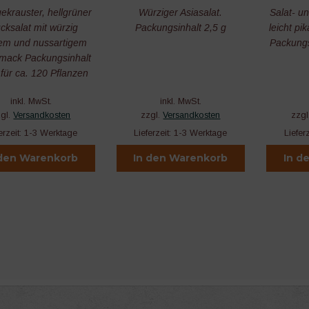
gekrauster, hellgrüner
Würziger Asiasalat.
Salat- u
ücksalat mit würzig
Packungsinhalt 2,5 g
leicht p
tem und nussartigem
Packungsi
mack Packungsinhalt
 für ca. 120 Pflanzen
inkl. MwSt.
inkl. MwSt.
zgl.
Versandkosten
zzgl.
Versandkosten
zzgl
erzeit:
1-3 Werktage
Lieferzeit:
1-3 Werktage
Liefer
 den Warenkorb
In den Warenkorb
In d