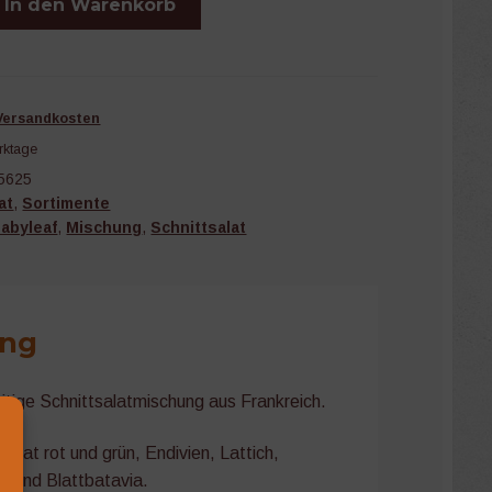
In den Warenkorb
Versandkosten
rktage
5625
at
,
Sortimente
abyleaf
,
Mischung
,
Schnittsalat
ung
seitige Schnittsalatmischung aus Frankreich.
salat rot und grün, Endivien, Lattich,
t und Blattbatavia.