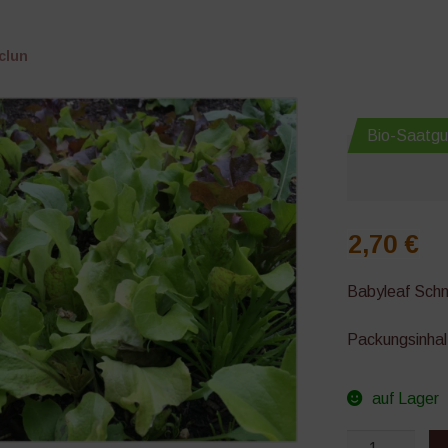
clun
Bio-Saatgu
2,70
€
Babyleaf Schn
Packungsinhal
auf Lager
Mesclun