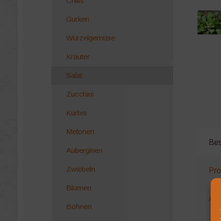
Chilis
Gurken
Wurzelgemüse
Kräuter
Salat
Zucchini
Kürbis
Melonen
Bes
Auberginen
Zwiebeln
Pro
Blumen
Anb
Bohnen