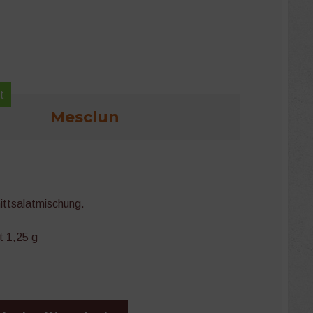
t
Mesclun
ittsalatmischung.
t 1,25 g