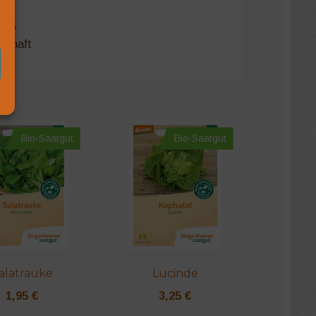
006
schaft
Bio-Saatgut
Bio-Saatgut
alatrauke
Lucinde
1,95
€
3,25
€