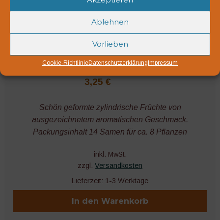
Ablehnen
Vorlieben
Cookie-Richtlinie
Datenschutzerklärung
Impressum
Serafina
3,25
€
Schön geformte zylindrische Früchte von
ausgezeichnetem aromatischen Geschmack.
Packungsinhalt 14 Samen für ca. 8 Pflanzen
inkl. MwSt.
zzgl.
Versandkosten
Lieferzeit:
1-3 Werktage
In den Warenkorb