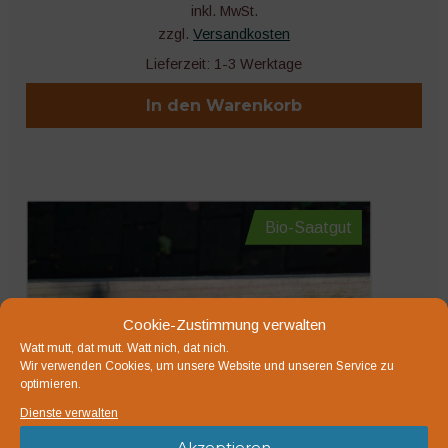
inkl. MwSt.
zzgl.
Versandkosten
Lieferzeit:
1-3 Werktage
In den Warenkorb
Bio-Saatgut
Cookie-Zustimmung verwalten
Watt mutt, dat mutt. Watt nich, dat nich.
Wir verwenden Cookies, um unsere Website und unseren Service zu
optimieren.
Dienste verwalten
Akzeptieren