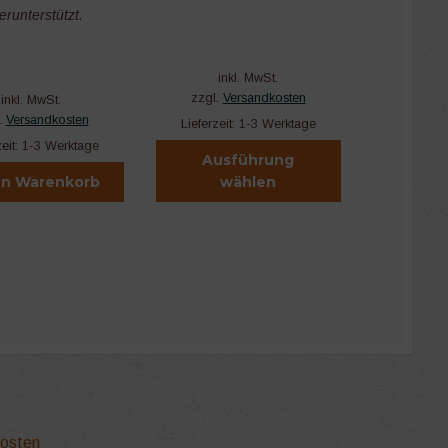
erunterstützt.
inkl. MwSt.
zzgl.
Versandkosten
inkl. MwSt.
.
Versandkosten
Lieferzeit:
1-3 Werktage
zeit:
1-3 Werktage
Ausführung
en Warenkorb
wählen
Dieses
Produkt
weist
mehrere
Varianten
auf.
Die
Optionen
können
auf
der
kosten