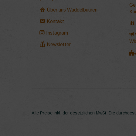
Produkt
Ge
gewähl
Über uns Wuddelbuuren
Ku
werden
Kontakt
Instagram
Wi
Newsletter
Alle Preise inkl. der gesetzlichen MwSt.
Die durchgest