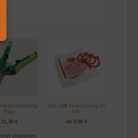
chere Romberg
WECK® Einkochring 10
Easy
Stk.
11,20
€
ab
0,90
€
fnende Ernteschere,