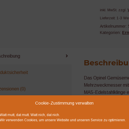
inkl. MwSt.
zzgl.
Lieferzeit:
1-3 We
Artikelnummer:
Kategorien:
Er
chreibung
Beschreib
duktsicherheit
Das Opinel Gemüsemes
Mehrzweckmesser mit 
ensionen (0)
MA5-Edelstahlklinge e
Säubern und Schälen 
Cookie-Zustimmung verwalten
Garten.
Watt mutt, dat mutt. Watt nich, dat nich.
Wir verwenden Cookies, um unsere Website und unseren Service zu optimieren.
Klingenlänge: 7 cm