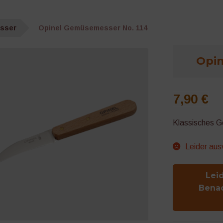
esser
Opinel Gemüsemesser No. 114
Opin
7,90
€
Klassisches 
Leider au
Lei
Bena