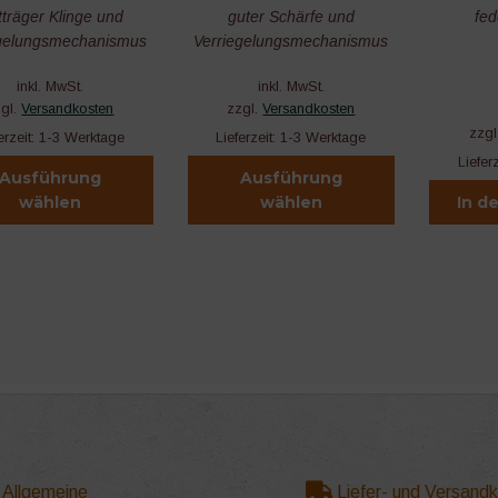
tträger Klinge und
guter Schärfe und
fed
egelungsmechanismus
Verriegelungsmechanismus
inkl. MwSt.
inkl. MwSt.
zgl.
Versandkosten
zzgl.
Versandkosten
zzgl
erzeit:
1-3 Werktage
Lieferzeit:
1-3 Werktage
Liefer
Ausführung
Ausführung
wählen
wählen
In d
Dieses
t
Produkt
weist
e
mehrere
en
Varianten
auf.
Die
en
Optionen
können
auf
der
Allgemeine
Liefer- und Versand