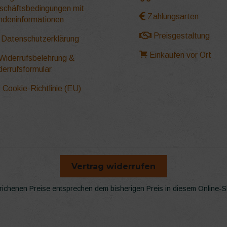
seite
Produktseite
schäftsbedingungen mit
t
gewählt
Zahlungsarten
ndeninformationen
werden
Preisgestaltung
Datenschutzerklärung
Einkaufen vor Ort
Widerrufsbelehrung &
derrufsformular
Cookie-Richtlinie (EU)
Vertrag widerrufen
richenen Preise entsprechen dem bisherigen Preis in diesem Online-