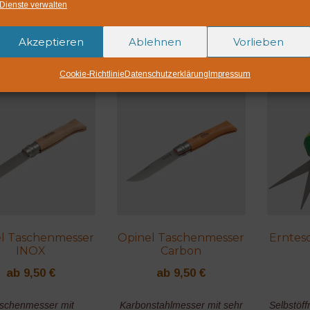
Dienste verwalten
Akzeptieren
Ablehnen
Vorlieben
liche Produkte
Cookie-Richtlinie
Datenschutzerklärung
Impressum
l Taschenmesser
Opinel Taschenmesser
Erntes
INOX
Carbon
ab
9,50
€
ab
9,50
€
schenmesser mit
Karbonstahlmesser mit sehr
Selbstöf