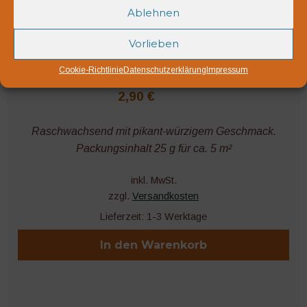
Ablehnen
Vorlieben
Cookie-Richtlinie
Datenschutzerklärung
Impressum
Kresse, einfache
2,90
€
Raschwachsend mit pikant-würzigem Geschmack.
Packungsinhalt 25 g für ca. 5 m²
inkl. MwSt.
zzgl.
Versandkosten
Lieferzeit:
1-3 Werktage
In den Warenkorb