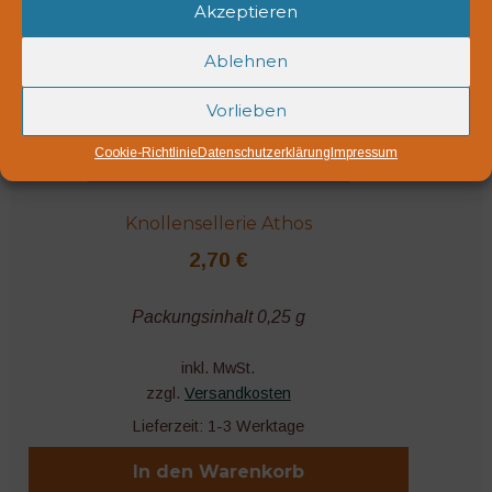
Akzeptieren
Ablehnen
Vorlieben
Cookie-Richtlinie
Datenschutzerklärung
Impressum
Knollensellerie Athos
2,70
€
Packungsinhalt 0,25 g
inkl. MwSt.
zzgl.
Versandkosten
Lieferzeit:
1-3 Werktage
In den Warenkorb