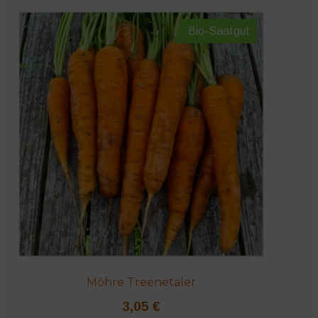
Bio-Saatgut
Möhre Treenetaler
3,05
€