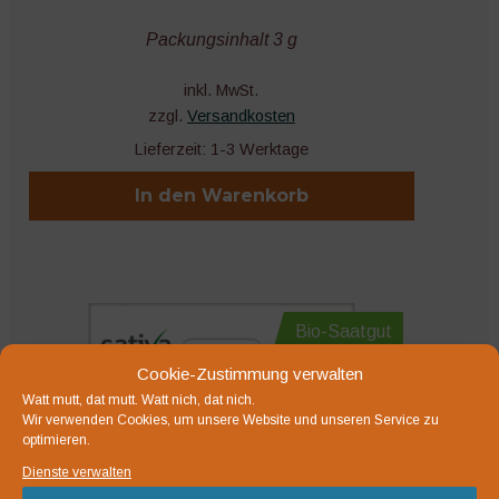
Packungsinhalt 3 g
inkl. MwSt.
zzgl.
Versandkosten
Lieferzeit:
1-3 Werktage
In den Warenkorb
Bio-Saatgut
Cookie-Zustimmung verwalten
Watt mutt, dat mutt. Watt nich, dat nich.
Wir verwenden Cookies, um unsere Website und unseren Service zu
optimieren.
Dienste verwalten