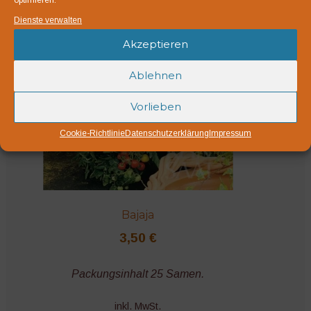
Dienste verwalten
Akzeptieren
Ablehnen
Vorlieben
Cookie-Richtlinie
Datenschutzerklärung
Impressum
Bajaja
3,50
€
Packungsinhalt 25 Samen.
inkl. MwSt.