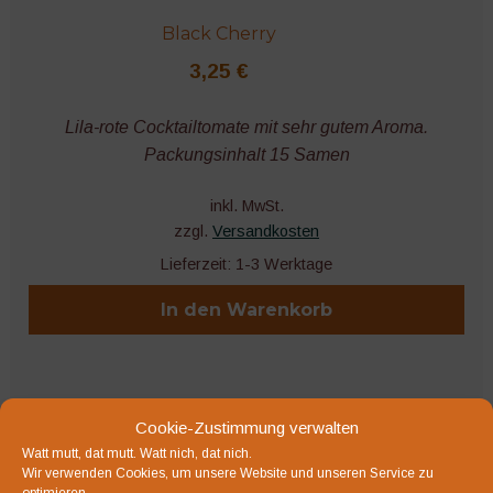
Black Cherry
3,25
€
Lila-rote Cocktailtomate mit sehr gutem Aroma.
Packungsinhalt 15 Samen
inkl. MwSt.
zzgl.
Versandkosten
Lieferzeit:
1-3 Werktage
In den Warenkorb
Cookie-Zustimmung verwalten
Bio-Saatgut
Watt mutt, dat mutt. Watt nich, dat nich.
Wir verwenden Cookies, um unsere Website und unseren Service zu
optimieren.