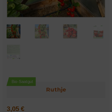
Microgreens
Bio-Saatgut
Ruthje
3,05
€