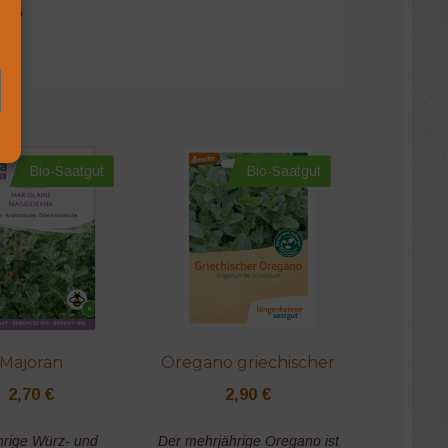
006
Bio-Saatgut
Bio-Saatgut
Majoran
Oregano griechischer
2,70
€
2,90
€
hrige Würz- und
Der mehrjährige Oregano ist