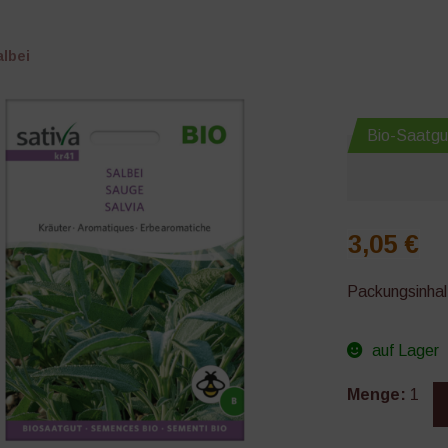
albei
Bio-Saatgu
3,05
€
Packungsinhal
auf Lager
Salbei
Menge:
1
Menge