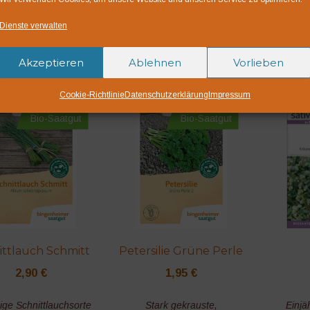
Bio-Saatgut CH-BIO-
EU-Landwirtschaft
Dienste verwalten
Akzeptieren
Ablehnen
Vorlieben
liche Produkte
Cookie-Richtlinie
Datenschutzerklärung
Impressum
Bio-Saatgut
Bio-Saatgut
ittlauch Schmitt
Petersilie Grüne Perle
2,90
€
1,95
€
ge Schnittlauchsorte
Stark gekrauste,
Einjä