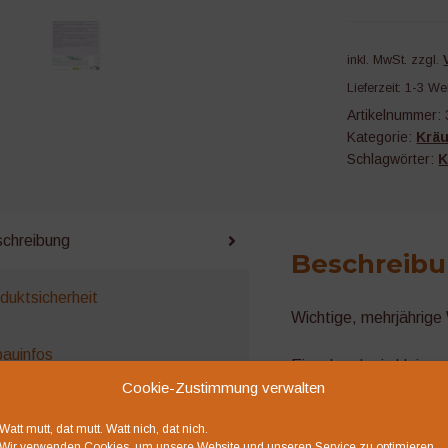
inkl. MwSt.
zzgl.
Lieferzeit:
1-3 We
Artikelnummer:
Kategorie:
Kräu
Schlagwörter:
K
chreibung
Beschreib
duktsicherheit
Wichtige, mehrjährige 
auinfos
Einzeln oder in kleine
Cookie-Zustimmung verwalten
ensionen (0)
Liebt volle Sonne und 
Watt mutt, dat mutt. Watt nich, dat nich.
Wir verwenden Cookies, um unsere Website und unseren Service zu optimieren.