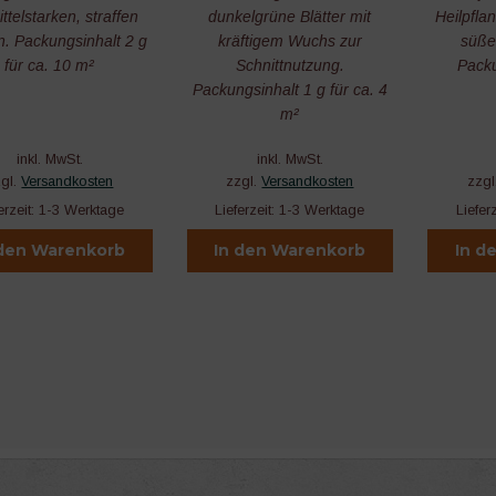
ittelstarken, straffen
dunkelgrüne Blätter mit
Heilpfla
. Packungsinhalt 2 g
kräftigem Wuchs zur
süße
für ca. 10 m²
Schnittnutzung.
Packu
Packungsinhalt 1 g für ca. 4
m²
inkl. MwSt.
inkl. MwSt.
zgl.
Versandkosten
zzgl.
Versandkosten
zzgl
erzeit:
1-3 Werktage
Lieferzeit:
1-3 Werktage
Liefer
 den Warenkorb
In den Warenkorb
In d