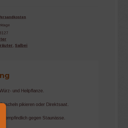
Versandkosten
rktage
3127
ter
räuter
,
Salbei
ung
Würz- und Heilpflanze.
n Büscheln pikieren oder Direktsaat.
ist empfindlich gegen Staunässe.