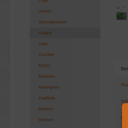
Chilis
Gurken
Wurzelgemüse
Kräuter
Salat
Zucchini
Kürbis
Bes
Melonen
Pro
Auberginen
Zwiebeln
Anb
Blumen
Rez
Bohnen