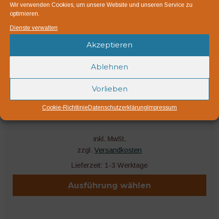
Wir verwenden Cookies, um unsere Website und unseren Service zu
optimieren.
Dienste verwalten
Akzeptieren
TEKU
Ablehnen
ab
0,05
€
Vorlieben
Teku Kunststofftöpfe mit einem Volumen von 0,2 bis 3,5
Cookie-Richtlinie
Datenschutzerklärung
Impressum
Liter
inkl. MwSt.
zzgl.
Versandkosten
Lieferzeit:
1-3 Werktage
Ausführung wählen
Dieses
Produkt