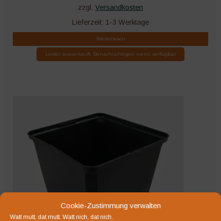
zzgl.
Versandkosten
Lieferzeit:
1-3 Werktage
Weiterlesen
Leider ausverkauft. Benachrichtigen wenn verfügbar
Cookie-Zustimmung verwalten
Watt mutt, dat mutt. Watt nich, dat nich.