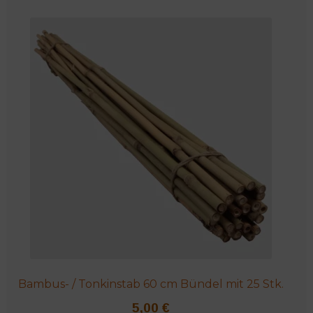
weist
mehrere
Varianten
auf.
Die
Optionen
können
auf
der
Produktseite
gewählt
werden
Bambus- / Tonkinstab 60 cm Bündel mit 25 Stk.
5,00
€