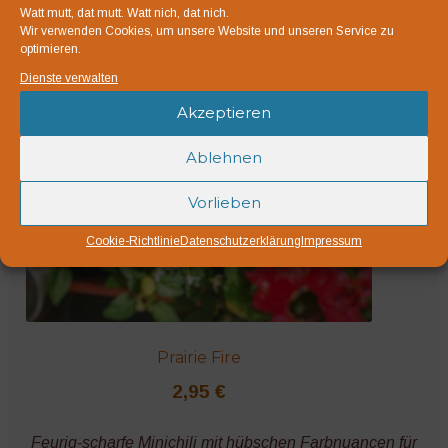
Bio-Saatgut
Watt mutt, dat mutt. Watt nich, dat nich.
Wir verwenden Cookies, um unsere Website und unseren Service zu
optimieren.
Dienste verwalten
Akzeptieren
Ablehnen
Vorlieben
Cookie-Richtlinie
Datenschutzerklärung
Impressum
Prairie Fire
2,95
€
Feurig-scharfe Minichili mit hübschen Farbnuancen für