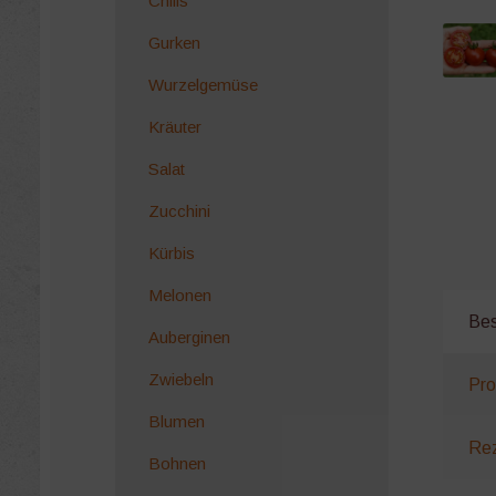
Chilis
Gurken
Wurzelgemüse
Kräuter
Salat
Zucchini
Kürbis
Melonen
Bes
Auberginen
Zwiebeln
Pro
Blumen
Rez
Bohnen