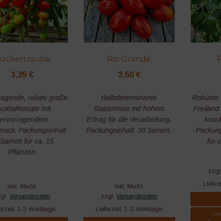
uckertraube
Rio Grande
3,25
€
3,50
€
ragende, relativ große
Halbdeterminante
Robuste 
cktailtomate mit
Stabtomate mit hohem
Freiland 
ervorragendem
Ertrag für die Verarbeitung.
knac
ack. Packungsinhalt
Packungsinhalt: 30 Samen.
Packung
 Samen für ca. 15
für 
Pflanzen
zzgl
Liefer
inkl. MwSt.
inkl. MwSt.
zgl.
Versandkosten
zzgl.
Versandkosten
erzeit:
1-3 Werktage
Lieferzeit:
1-3 Werktage
Lei