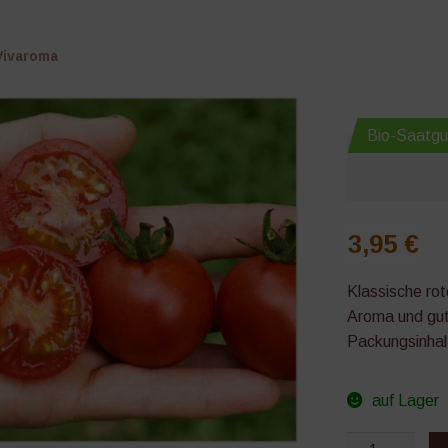
Vivaroma
Bio-Saatgu
3,95
€
Klassische ro
Aroma und gute
Packungsinhal
auf Lager
Vivaroma