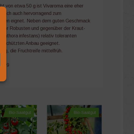
ht von etwa 50 g ist Vivaroma eine eher
ie sich auch hervorragend zum
schen eignet. Neben dem guten Geschmack
 ihrer Robusten und gegenüber der Kraut-
phthora infestans) relativ toleranten
ngeschützten Anbau geeignet.
ig, die Fruchtreife mittelfrüh.
-039
aft
Bio-Saatgut
Bio-Saatgut