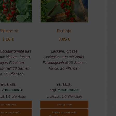
Philamina
Ruthje
3,10
€
3,05
€
Cocktailtomate fürs
Leckere, grosse
mit kleinen, festen,
Cocktailtomate mit Zipfel.
kigen Früchten.
Packungsinhalt 25 Samen
sinhalt 30 Samen
für ca. 20 Pflanzen
ca. 25 Pflanzen
inkl. MwSt.
inkl. MwSt.
.
Versandkosten
zzgl.
Versandkosten
zeit:
1-3 Werktage
Lieferzeit:
1-3 Werktage
Weiterlesen
Weiterlesen
der ausverkauft.
Leider ausverkauft.