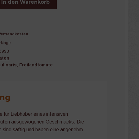
In den Warenkorb
Versandkosten
rktage
5993
aten
ulinaris
,
Freilandtomate
ung
e für Liebhaber eines intensiven
uten ausgewogenen Geschmacks. Die
te sind saftig und haben eine angenehm