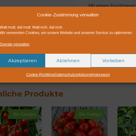
Mit einem Fruchtgewic
kleine Salattomate, d
Cookie-Zustimmung verwalten
Frischverzehr und Na
Watt mutt, dat mutt. Watt nich, dat nich.
ist die Sorte aufgrund
Wir verwenden Cookies, um unsere Website und unseren Service zu optimieren.
und Braunfäule (Phytho
Pflanze gut für den u
Dienste verwalten
Die Wüchsigkeit ist Mäß
Akzeptieren
Ablehnen
Vorlieben
Bio-Saatgut DE-ÖKO
Deutsche Landwirtsch
Cookie-Richtlinie
Datenschutzerklärung
Impressum
liche Produkte
Bio-Saatgut
Bio-Saatgut