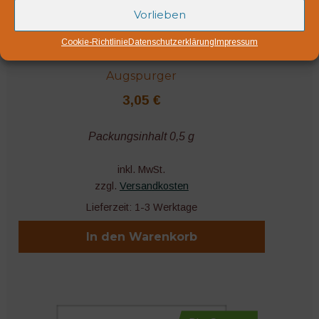
Vorlieben
Cookie-Richtlinie
Datenschutzerklärung
Impressum
Augspurger
3,05
€
Packungsinhalt 0,5 g
inkl. MwSt.
zzgl.
Versandkosten
Lieferzeit:
1-3 Werktage
In den Warenkorb