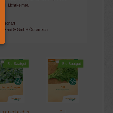
Mai. Lichtkeimer.
301
irtschaft
ReinSaat® GmbH Österreich
Bio-Saatgut
Bio-Saatgut
o griechischer
Dill