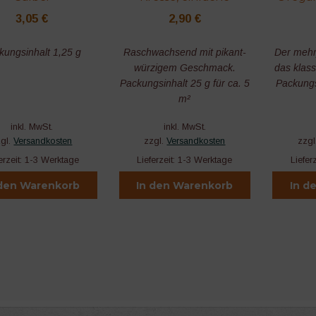
3,05
€
2,90
€
kungsinhalt 1,25 g
Raschwachsend mit pikant-
Der mehr
würzigem Geschmack.
das klas
Packungsinhalt 25 g für ca. 5
Packungsi
m²
inkl. MwSt.
inkl. MwSt.
zgl.
Versandkosten
zzgl.
Versandkosten
zzgl
erzeit:
1-3 Werktage
Lieferzeit:
1-3 Werktage
Liefer
 den Warenkorb
In den Warenkorb
In d