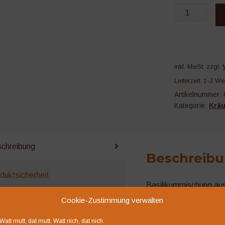
Basilikummisc
grün/rot
Menge
inkl. MwSt.
zzgl.
Lieferzeit:
1-3 We
Artikelnummer:
Kategorie:
Kräu
chreibung
Beschreib
duktsicherheit
Basilikummischung aus
und dem rotblättrigen
Cookie-Zustimmung verwalten
ensionen (0)
beiden Sorten ist farb
Watt mutt, dat mutt. Watt nich, dat nich.
Topfkultur und für Bal