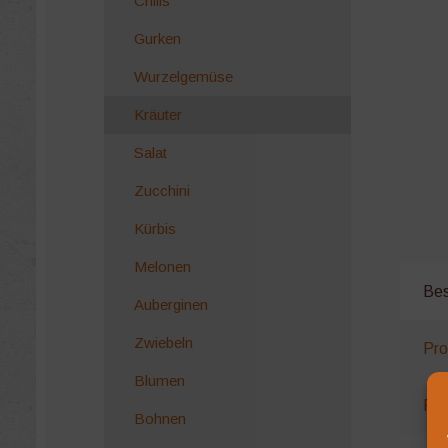
Chilis
Gurken
Wurzelgemüse
Kräuter
Salat
Zucchini
Kürbis
Melonen
Bes
Auberginen
Zwiebeln
Pro
Blumen
Rez
Bohnen