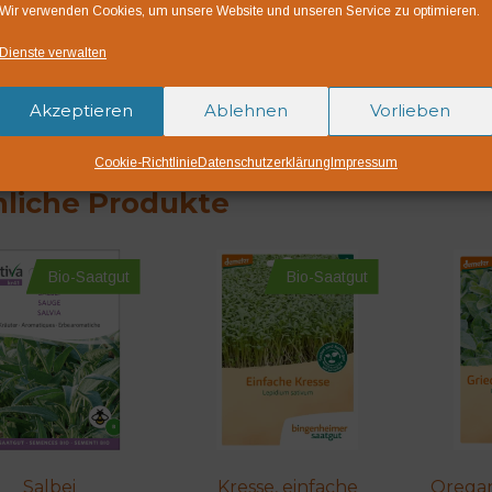
Wir verwenden Cookies, um unsere Website und unseren Service zu optimieren.
Direktsaat ab Anfang 
Dienste verwalten
Bio-Saatgut AT-BIO-
Österreichische Landw
Akzeptieren
Ablehnen
Vorlieben
Originalsaatgut von 
Cookie-Richtlinie
Datenschutzerklärung
Impressum
liche Produkte
Bio-Saatgut
Bio-Saatgut
Salbei
Kresse, einfache
Oregan