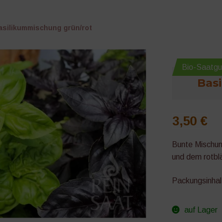
asilikummischung grün/rot
Bio-Saatgu
Bas
3,50
€
Bunte Mischun
und dem rotbla
Packungsinhal
auf Lager