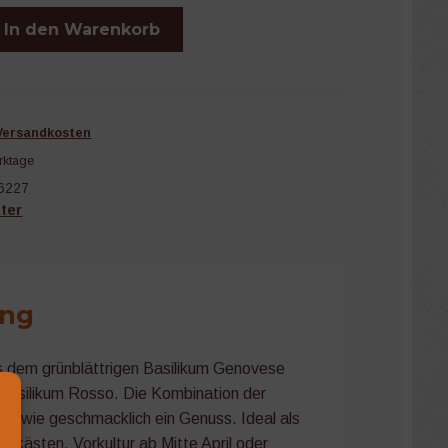
hung
In den Warenkorb
Versandkosten
rktage
6227
ter
ung
 dem grünblättrigen Basilikum Genovese
 Basilikum Rosso. Die Kombination der
lich wie geschmacklich ein Genuss. Ideal als
konkästen. Vorkultur ab Mitte April oder