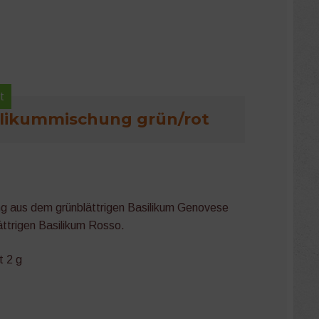
t
ilikummischung grün/rot
g aus dem grünblättrigen Basilikum Genovese
̈ttrigen Basilikum Rosso.
t 2 g