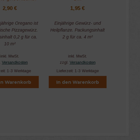
2,90
€
1,95
€
jährige Oregano ist
Einjährige Gewürz- und
sische Pizzagewürz.
Heilpflanze. Packungsinhalt
nhalt 0,2 g für ca.
2 g für ca. 4 m²
10 m²
inkl. MwSt.
inkl. MwSt.
.
Versandkosten
zzgl.
Versandkosten
zeit:
1-3 Werktage
Lieferzeit:
1-3 Werktage
en Warenkorb
In den Warenkorb