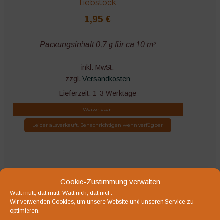
Liebstock
1,95
€
Packungsinhalt 0,7 g für ca 10 m²
inkl. MwSt.
zzgl.
Versandkosten
Lieferzeit:
1-3 Werktage
Weiterlesen
Leider ausverkauft. Benachrichtigen wenn verfügbar
Bio-Saatgut
Cookie-Zustimmung verwalten
Watt mutt, dat mutt. Watt nich, dat nich.
Wir verwenden Cookies, um unsere Website und unseren Service zu
optimieren.