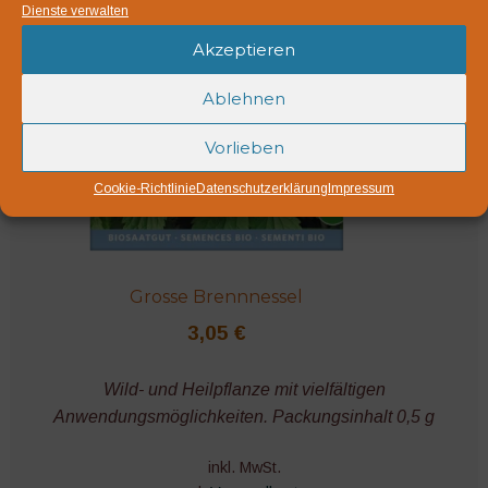
Dienste verwalten
Akzeptieren
Ablehnen
Vorlieben
Cookie-Richtlinie
Datenschutzerklärung
Impressum
Grosse Brennnessel
3,05
€
Wild- und Heilpflanze mit vielfältigen
Anwendungsmöglichkeiten. Packungsinhalt 0,5 g
inkl. MwSt.