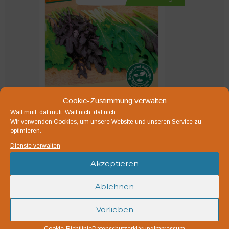
Cookie-Zustimmung verwalten
Watt mutt, dat mutt. Watt nich, dat nich.
Wir verwenden Cookies, um unsere Website und unseren Service zu
optimieren.
Dienste verwalten
Akzeptieren
Asia-Salat-Mischung
Ablehnen
3,25
€
Vorlieben
Eine pikant-scharfe Asiasalat-Mischung in ansprechend
Cookie-Richtlinie
Datenschutzerklärung
Impressum