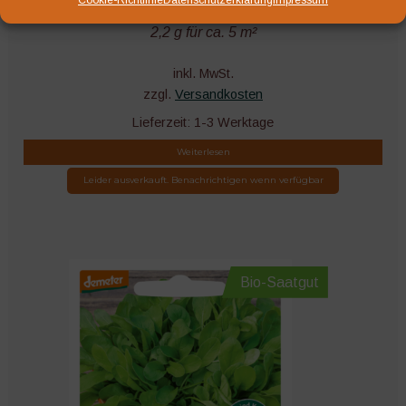
bunten Farben für alle Salat-Gourmets! Packungsinhalt
2,2 g für ca. 5 m²
inkl. MwSt.
zzgl.
Versandkosten
Lieferzeit:
1-3 Werktage
Weiterlesen
Leider ausverkauft. Benachrichtigen wenn verfügbar
Bio-Saatgut