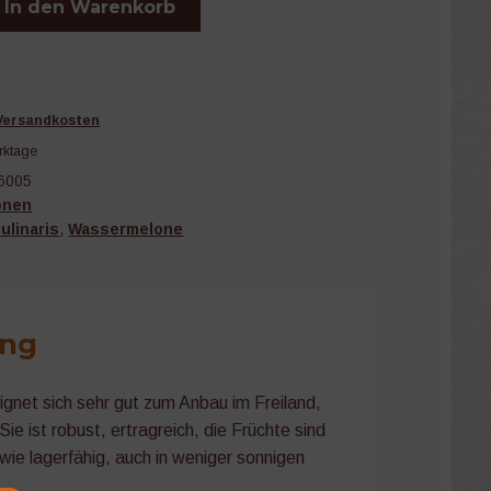
In den Warenkorb
Versandkosten
rktage
6005
onen
ulinaris
,
Wassermelone
ung
gnet sich sehr gut zum Anbau im Freiland,
Sie ist robust, ertragreich, die Früchte sind
wie lagerfähig, auch in weniger sonnigen