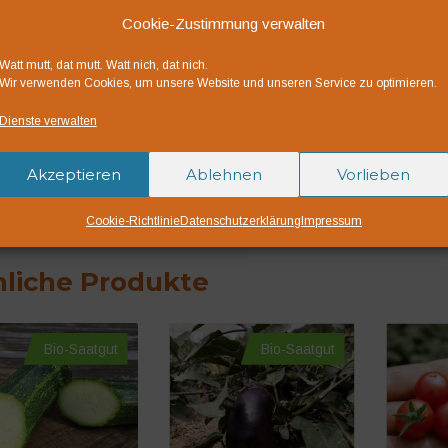
Das Gewicht der oval lä
Cookie-Zustimmung verwalten
Die Schale ist glatt mi
Watt mutt, dat mutt. Watt nich, dat nich.
Maserung. Das Fruchtfl
Wir verwenden Cookies, um unsere Website und unseren Service zu optimieren.
und duftet bei Vollreife
Dienste verwalten
Bio-Saatgut DE-ÖKO
Deutsche Landwirtsch
Akzeptieren
Ablehnen
Vorlieben
Saatgut für den Vers
Cookie-Richtlinie
Datenschutzerklärung
Impressum
liche Produkte
Bio-Saatgut
Bio-Saatgut