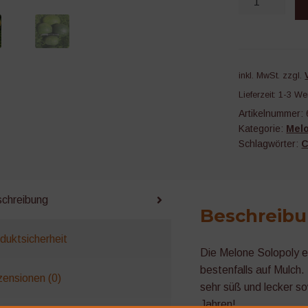
Menge
inkl. MwSt.
zzgl.
Lieferzeit:
1-3 We
Artikelnummer:
Kategorie:
Mel
Schlagwörter:
C
chreibung
Beschreib
duktsicherheit
Die Melone Solopoly ei
bestenfalls auf Mulch. 
ensionen (0)
sehr süß und lecker so
Jahren!