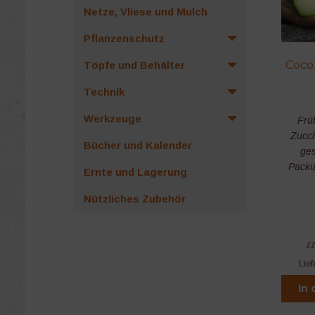
Netze, Vliese und Mulch
Pflanzenschutz
Cocoz
Töpfe und Behälter
Technik
Werkzeuge
Früh
Zucch
Bücher und Kalender
ges
Packu
Ernte und Lagerung
Nützliches Zubehör
z
Lief
In