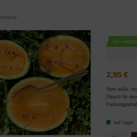
Solopoly
Bio-Saatgu
2,95
€
Sehr süße, ov
Fleisch für de
Packungsinhal
auf Lager
Solopoly