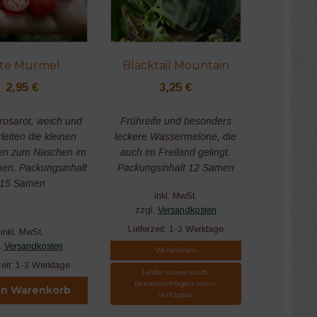
te Murmel
Blacktail Mountain
2,95
€
3,25
€
 rosarot, weich und
Frühreife und besonders
leiten die kleinen
leckere Wassermelone, die
en zum Naschen im
auch im Freiland gelingt.
hen. Packungsinhalt
Packungsinhalt 12 Samen
15 Samen
inkl. MwSt.
zzgl.
Versandkosten
Lieferzeit:
1-3 Werktage
inkl. MwSt.
.
Versandkosten
Weiterlesen
zeit:
1-3 Werktage
Leider ausverkauft.
Benachrichtigen wenn
en Warenkorb
verfügbar