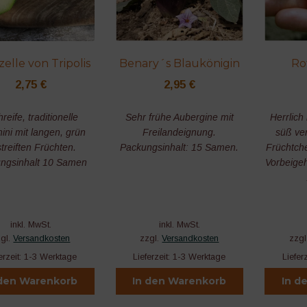
elle von Tripolis
Benary´s Blaukönigin
Ro
2,75
€
2,95
€
reife, traditionelle
Sehr frühe Aubergine mit
Herrlich
ini mit langen, grün
Freilandeignung.
süß ver
treiften Früchten.
Packungsinhalt: 15 Samen.
Früchtch
ngsinhalt 10 Samen
Vorbeige
inkl. MwSt.
inkl. MwSt.
zgl.
Versandkosten
zzgl.
Versandkosten
zzgl
erzeit:
1-3 Werktage
Lieferzeit:
1-3 Werktage
Liefer
 den Warenkorb
In den Warenkorb
In d