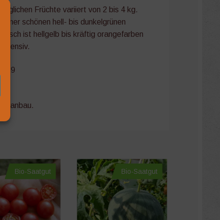
nglichen Früchte variiert von 2 bis 4 kg.
t einer schönen hell- bis dunkelgrünen
eisch ist hellgelb bis kräftig orangefarben
 intensiv.
-039
aft
uchsanbau.
Bio-Saatgut
Bio-Saatgut