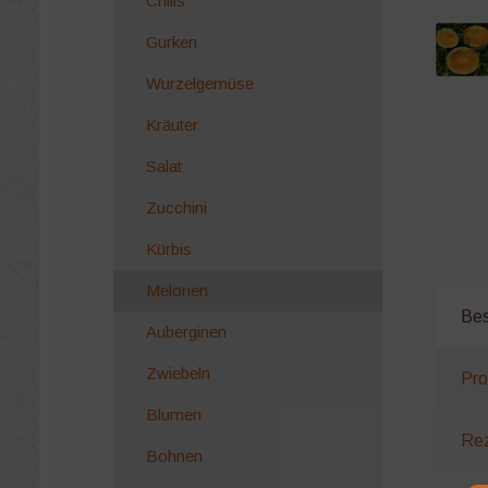
Chilis
Gurken
Wurzelgemüse
Kräuter
Salat
Zucchini
Kürbis
Melonen
Bes
Auberginen
Zwiebeln
Pro
Blumen
Rez
Bohnen