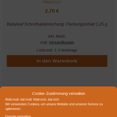
Mesclun
2,70
€
Babyleaf Schnittsalatmischung. Packungsinhalt 1,25 g
inkl. MwSt.
zzgl.
Versandkosten
Lieferzeit:
1-3 Werktage
In den Warenkorb
Bio-Saatgut
Cookie-Zustimmung verwalten
Watt mutt, dat mutt. Watt nich, dat nich.
Wir verwenden Cookies, um unsere Website und unseren Service zu
optimieren.
Dienste verwalten