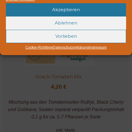
Akzeptieren
Ablehnen
Vorlieben
Cookie-Richtlinie
Datenschutzerklärung
Impressum
Snack-Tomaten Mix
4,20
€
Mischung aus den Tomatensorten Ruthje, Black Cherry
und Goldiana; Saaten separat verpackt! Packungsinhalt
0,1 g für ca. 5-7 Pflanzen je Sorte
inkl. MwSt.