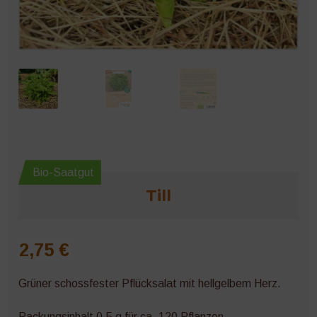
Microgreens
Bio-Saatgut
Till
2,75
€
Grüner schossfester Pflücksalat mit hellgelbem Herz.
Packungsinhalt 0,5 g für ca. 120 Pflanzen