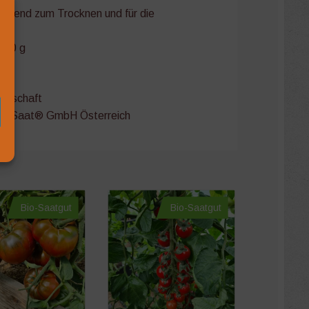
ragend zum Trocknen und für die
170 g
301
irtschaft
ReinSaat® GmbH Österreich
Bio-Saatgut
Bio-Saatgut