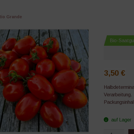
Rio Grande
Bio-Saatgu
3,50
€
Halbdetermina
Verarbeitung.
Packungsinhal
auf Lager
Rio