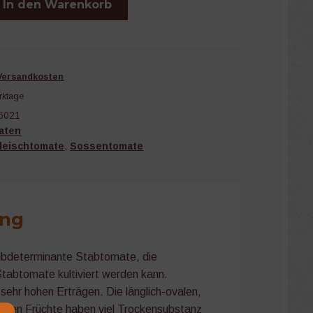
In den Warenkorb
Versandkosten
rktage
6021
aten
leischtomate
,
Sossentomate
ung
albdeterminante Stabtomate, die
Stabtomate kultiviert werden kann.
 sehr hohen Erträgen. Die länglich-ovalen,
festen Früchte haben viel Trockensubstanz