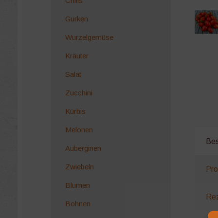
Chilis
Gurken
Wurzelgemüse
Kräuter
Salat
Zucchini
Kürbis
Melonen
Bes
Auberginen
Zwiebeln
Pro
Blumen
Rez
Bohnen