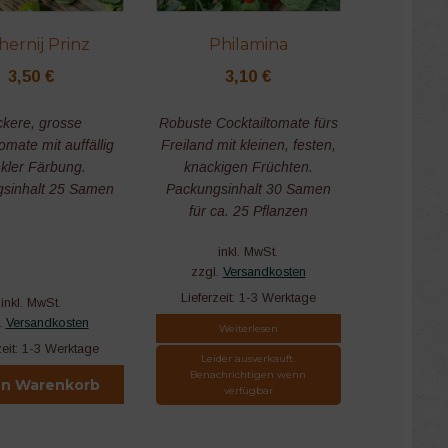
hernij Prinz
Philamina
3,50
€
3,10
€
ckere, grosse
Robuste Cocktailtomate fürs
omate mit auffällig
Freiland mit kleinen, festen,
kler Färbung.
knackigen Früchten.
sinhalt 25 Samen
Packungsinhalt 30 Samen
für ca. 25 Pflanzen
inkl. MwSt.
zzgl.
Versandkosten
Lieferzeit:
1-3 Werktage
inkl. MwSt.
.
Versandkosten
Weiterlesen
zeit:
1-3 Werktage
Leider ausverkauft.
Benachrichtigen wenn
en Warenkorb
verfügbar