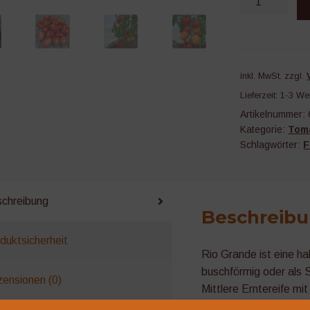
Grande
Menge
inkl. MwSt.
zzgl.
Lieferzeit:
1-3 We
Artikelnummer:
Kategorie:
Tom
Schlagwörter:
F
chreibung
Beschreib
duktsicherheit
Rio Grande ist eine h
buschförmig oder als 
ensionen (0)
Mittlere Erntereife mit
dickfleischigen, sehr 