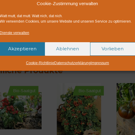
Cookie-Zustimmung verwalten
und eignen sich hervor
Verarbeitung zu Sugo.
Watt mutt, dat mutt. Watt nich, dat nich.
Fruchtgewicht: 100 – 
Wir verwenden Cookies, um unsere Website und unseren Service zu optimieren.
Dienste verwalten
Bio-Saatgut AT-BIO-
Österreichische Landw
Akzeptieren
Ablehnen
Vorlieben
Originalsaatgut von 
Cookie-Richtlinie
Datenschutzerklärung
Impressum
liche Produkte
Bio-Saatgut
Bio-Saatgut